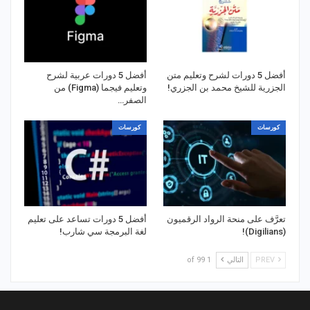
أفضل 5 دورات لشرح وتعليم متن
أفضل 5 دورات عربية لشرح
الجزرية للشيخ محمد بن الجزري!
وتعليم فيجما (Figma) من
الصفر…
كورسات
كورسات
تعرَّف على منحة الرواد الرقميون
أفضل 5 دورات تساعد على تعليم
(Digilians)!
لغة البرمجة سي شارب!
PREV
التالي
1 of 99