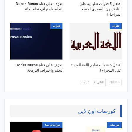
أفضل 5 قنوات تعليمية على
تعرّف على قناة Derek Banas
التليفزيون المصري لجميع
لتعلم واحتراف تعلم الآلة
المراحل!
قنوات
قنوات
أفضل 5 قنوات تعليم اللغة العربية
تعرّف على قناة CodeCourse
على التلجرام!
لتعلم واحتراف البرمجة
PREV
التالي
1 of 75
كورسات اون لاين
كورسات
دورات تدريبية