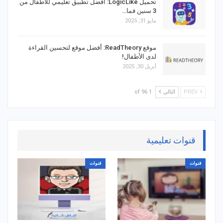
تحميل LogicLike: أفضل تطبيق تعليمي للأطفال من
3 سنين فما…
مايو 31, 2025
موقع ReadTheory: أفضل موقع لتحسين القراءة
لدى الأطفال!
أبريل 30, 2025
PREV
التالي
1 of 96
قنوات تعليمية
قنوات
قنوات