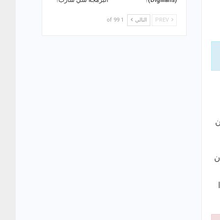
PREV
التالي
1 of 99
ن
ن