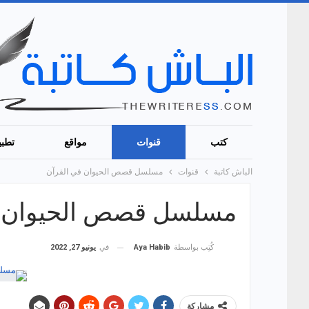
كتب
قنوات
مواقع
تطبي
الباش كاتبة
قنوات
مسلسل قصص الحيوان في القرآن
مسلسل قصص الحيوان ف
في
يونيو 27, 2022
كُتِب بواسطة
Aya Habib
مشاركة