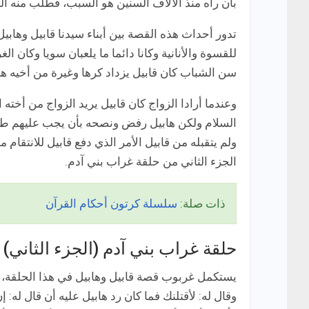
بأن رآه منذ الآلاف السنين هو السبب، فطلب منه ال
تدور أحداث هذه القصة بين أبناء سيدنا قابيل وهابيل
للقسوة والأنانية وكانا دائما ما يلعبان سويا وكان 
سن الشباب كان قابيل يزداد كرها وغيرة من أخيه ها
وعندما أرادا الزواج كان قابيل يريد الزواج من أخته ا
السلام ولكن هابيل رفض ونصحه بأن يجب عليهم طاعة أ
ولم يتقبله من قابيل الأمر الذي دفع قابيل للانت
الجزء الثاني من حلقة غراب بني آدم.
ذات صلة:
سلسلة كرتون أحكام القرآن
حلقة غراب بني آدم (الجزء الثاني)
يستكمل غربوب قصة قابيل وهابيل في هذا الحلقة، فب
وقال له: لأقتلنك فما كان رد هابيل عليه أن قال ل