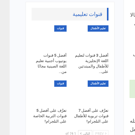
قنوات تعليمية
لا
تعليم الأطفال
قنوات
أفضل 3 قنوات لتعليم
أفضل 5 قنوات
اللغة الإنجليزية
يوتيوب أجنبية تعليم
للأطفال والمبتدئين
اللغة الصينية مجانًا
على…
من…
تعليم الأطفال
قنوات
تعرَّف على أفضل 7
تعرَّف على أفضل 5
قنوات تربوية للأطفال
قنوات التربية الخاصة
له
على التلجرام!
على التلجرام!
عل
PREV
التالي
1 of 74