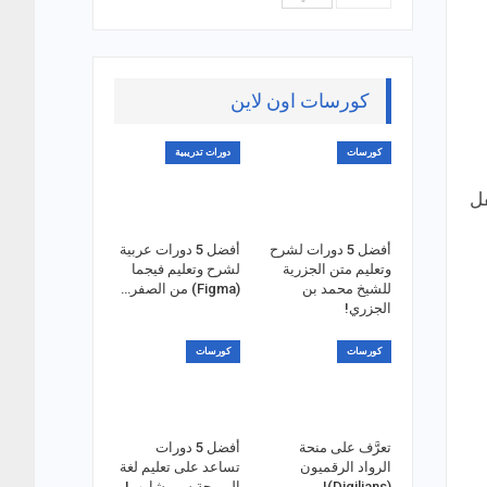
كورسات اون لاين
كورسات
دورات تدريبية
فل
أفضل 5 دورات لشرح
أفضل 5 دورات عربية
وتعليم متن الجزرية
لشرح وتعليم فيجما
للشيخ محمد بن
(Figma) من الصفر…
الجزري!
كورسات
كورسات
تعرَّف على منحة
أفضل 5 دورات
الرواد الرقميون
تساعد على تعليم لغة
(Digilians)!
البرمجة سي شارب!