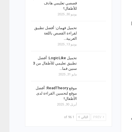
قصصي تعليمي هادف
للأطفال!
يونيو 30, 2025
تحميل فهمان: أفضل تطبيق
لقراءة القصص باللغة
العربية…
يونيو 13, 2025
تحميل LogicLike: أفضل
تطبيق تعليمي للأطفال من 3
سنين فما…
مايو 31, 2025
موقع ReadTheory: أفضل
موقع لتحسين القراءة لدى
الأطفال!
أبريل 30, 2025
PREV
التالي
1 of 96