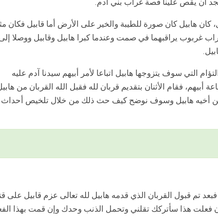
جد أن يقص علينا قصة غراب بني آدم.
، كان هابيل كان صورة للطيبة والخير على الأرض أما قابيل فكان مثا
الغراب غربوب يراقبهما في صمت وعندما كبرا هابيل وقابيل ووصلا إلى
بيل.
لتؤام التي سوف يتزوجها هابيل اتباعا لأمر أبيهم سيدنا آدم عليه
بيهم، فقام الأثنان بتقديم قربان لله فقبل الله القربان من هابيل
قام من أخيه هابيل وسوف نوضح كيف حث ذلك من خلال تلخيص أحداث
عد تم قبول القربان الذي قدمه هابيل لله تعالى عزم قابيل على قت
ه: إن فعلت هذا سأتركك تقلني وتحمل الذنب وحدك وإن قمت بهذا الف