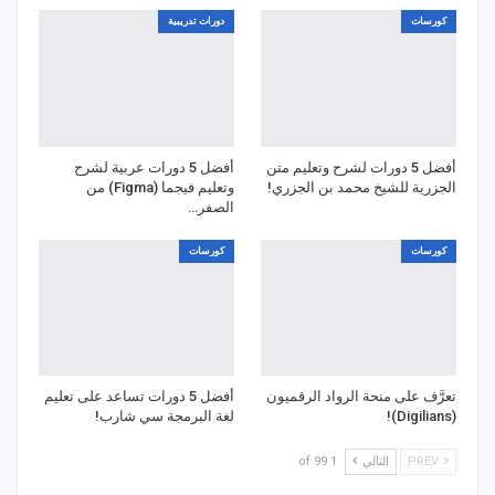
كورسات
دورات تدريبية
أفضل 5 دورات لشرح وتعليم متن
أفضل 5 دورات عربية لشرح
الجزرية للشيخ محمد بن الجزري!
وتعليم فيجما (Figma) من
الصفر…
كورسات
كورسات
تعرَّف على منحة الرواد الرقميون
أفضل 5 دورات تساعد على تعليم
(Digilians)!
لغة البرمجة سي شارب!
PREV
التالي
1 of 99