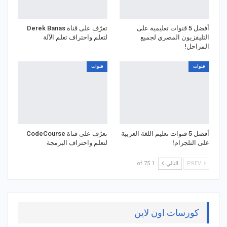
أفضل 5 قنوات تعليمية على
تعرّف على قناة Derek Banas
التليفزيون المصري لجميع
لتعلم واحتراف تعلم الآلة
المراحل!
قنوات
قنوات
أفضل 5 قنوات تعليم اللغة العربية
تعرّف على قناة CodeCourse
على التلجرام!
لتعلم واحتراف البرمجة
PREV
التالي
1 of 75
كورسات اون لاين