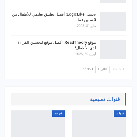
تحميل LogicLike: أفضل تطبيق تعليمي للأطفال من
3 سنين فما…
مايو 31, 2025
موقع ReadTheory: أفضل موقع لتحسين القراءة
لدى الأطفال!
أبريل 30, 2025
PREV
التالي
1 of 96
قنوات تعليمية
قنوات
قنوات