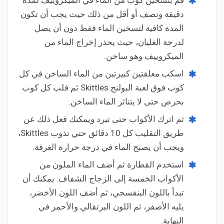
قم بتسخين كوب من الماء في الميكروييف لمدة
دقيقة ونصف أو أقل من ذلك حيث يجب أن تكون
المدة كافية لتسخين الماء فقط دون أن يصل
لدرجة الغليان، حيث يحذر إخراج الماء من
الميكروييف وهو ساخن.
اسكب معلقتين كبيرتين من الماء الساخن في كل
كوب فوق لعبة البولنج Skittles ثم قلب كل كوب
بحرص حتى لا يتناثر الماء الساخن.
ثم اترك الأكواب حتى تبرد ويمكنك فعل ذلك عن
طريق التقليب كل 10 دقائق حتي تذوب Skittles،
ويجب أن يصبح الماء في درجة حرارة الغرفة.
استخدم القطارة ثم أضف الماء الملون من
الأكواب الخمسة إلى الزجاج الشفاف. يمكنك أن
تبدأ باللون البنفسجي، ثم أضف اللون الأخضر،
يليه الأصفر، ثم اللون البرتقالي والأحمر في
النهاية.