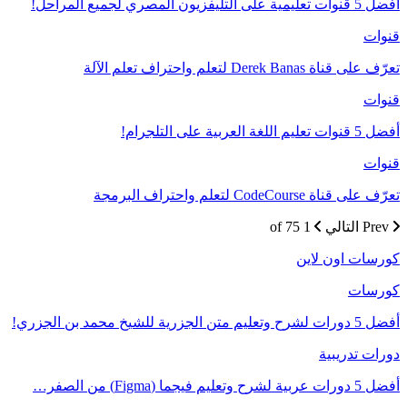
أفضل 5 قنوات تعليمية على التليفزيون المصري لجميع المراحل!
قنوات
تعرّف على قناة Derek Banas لتعلم واحتراف تعلم الآلة
قنوات
أفضل 5 قنوات تعليم اللغة العربية على التلجرام!
قنوات
تعرّف على قناة CodeCourse لتعلم واحتراف البرمجة
Prev
التالي
1 of 75
كورسات اون لاين
كورسات
أفضل 5 دورات لشرح وتعليم متن الجزرية للشيخ محمد بن الجزري!
دورات تدريبية
أفضل 5 دورات عربية لشرح وتعليم فيجما (Figma) من الصفر…