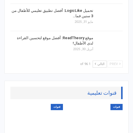
تحميل LogicLike: أفضل تطبيق تعليمي للأطفال من
3 سنين فما…
مايو 31, 2025
موقع ReadTheory: أفضل موقع لتحسين القراءة
لدى الأطفال!
أبريل 30, 2025
PREV
التالي
1 of 96
قنوات تعليمية
قنوات
قنوات