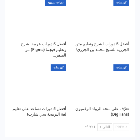
كورسات
دورات تدريبية
أفضل 5 دورات لشرح وتعليم متن
أفضل 5 دورات عربية لشرح
الجزرية للشيخ محمد بن الجزري!
وتعليم فيجما (Figma) من
الصفر…
كورسات
كورسات
تعرَّف على منحة الرواد الرقميون
أفضل 5 دورات تساعد على تعليم
(Digilians)!
لغة البرمجة سي شارب!
PREV
التالي
1 of 99