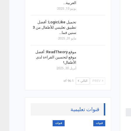
العربية…
يونيو 13, 2025
تحميل LogicLike: أفضل
تطبيق تعليمي للأطفال من 3
سنين فما…
مايو 31, 2025
موقع ReadTheory: أفضل
موقع لتحسين القراءة لدى
الأطفال!
أبريل 30, 2025
PREV
التالي
1 of 96
قنوات تعليمية
قنوات
قنوات