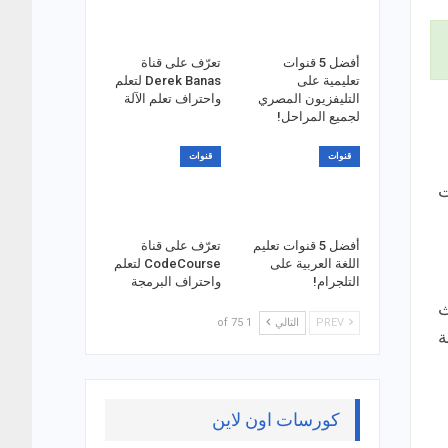
أفضل 5 قنوات
تعرّف على قناة
تعليمية على
Derek Banas لتعلم
التليفزيون المصري
واحتراف تعلم الآلة
لجميع المراحل!
قنوات
قنوات
ت
أفضل 5 قنوات تعليم
تعرّف على قناة
اللغة العربية على
CodeCourse لتعلم
التلجرام!
واحتراف البرمجة
ث
PREV
التالي
1 of 75
ة
كورسات اون لاين