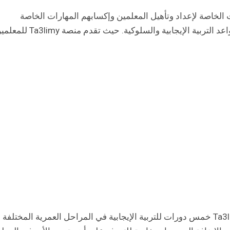
لخاصة لإعداد وتأهيل المعلمين وإكسابهم المهارات الخاصة
بالتدريس. والتعامل مع الأطفال بناء على أسس وقواعد التربية الإيجابية والسلوكية. حيث تقدم منصة 
دورات التربية الإيجابية، حيث تقدم منصة Ta3limy خمس دورات للتربية الإيجابية في المراحل العمرية المختلفة