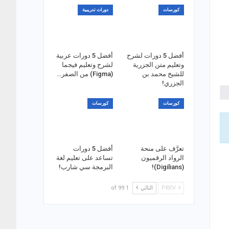
كورسات
دورات تدريبية
أفضل 5 دورات لشرح
أفضل 5 دورات عربية
وتعليم متن الجزرية
لشرح وتعليم فيجما
للشيخ محمد بن
(Figma) من الصفر…
الجزري!
كورسات
كورسات
تعرَّف على منحة
أفضل 5 دورات
الرواد الرقميون
تساعد على تعليم لغة
(Digilians)!
البرمجة سي شارب!
PREV
التالي
1 of 99