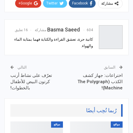
Google+
Twitter
Facebook
مشاركة
WhatsApp
ReddIt
Email
Pinterest
Basma Saeed
604 مشاركة
16 تعليق
كاتبة حرة، تعشق القراءة والكتابة فهما بمثابة الماء
والهواء.
السابق
التالي
اختراعات: جهاز كشف
تعرّف على نشاط أرنب
الكذب (The Polygraph
كرتون البيض للأطفال
Machine)!
بالخطوات!
رُبما تُحِب أيضًا
مواقع
مواقع