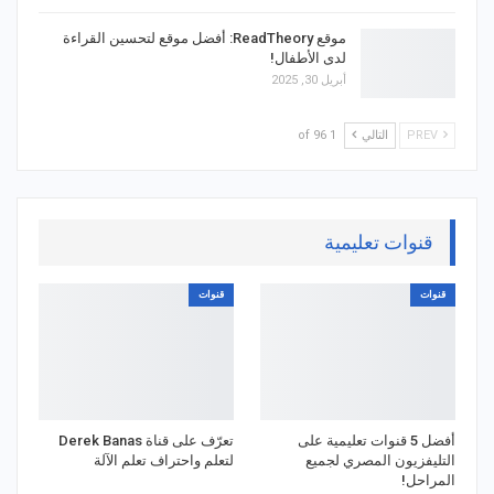
موقع ReadTheory: أفضل موقع لتحسين القراءة
لدى الأطفال!
أبريل 30, 2025
PREV
التالي
1 of 96
قنوات تعليمية
قنوات
قنوات
أفضل 5 قنوات تعليمية على
تعرّف على قناة Derek Banas
التليفزيون المصري لجميع
لتعلم واحتراف تعلم الآلة
المراحل!