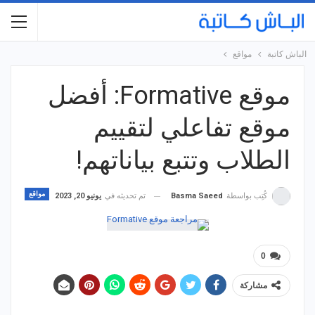
الباش كاتبة
مواقع
موقع Formative: أفضل
موقع تفاعلي لتقييم
الطلاب وتتبع بياناتهم!
مواقع
تم تحديثه في
يونيو 20, 2023
كُتِب بواسطة
Basma Saeed
0
مشاركة