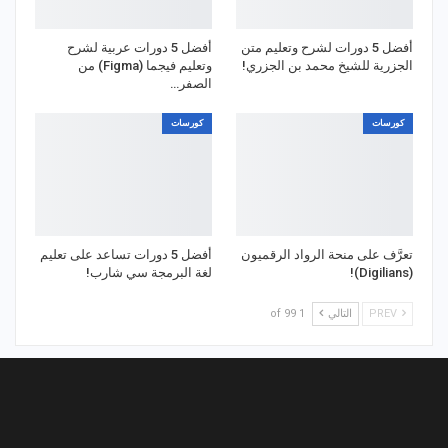
أفضل 5 دورات لشرح وتعليم متن
أفضل 5 دورات عربية لشرح
الجزرية للشيخ محمد بن الجزري!
وتعليم فيجما (Figma) من
الصفر…
كورسات
كورسات
تعرَّف على منحة الرواد الرقميون
أفضل 5 دورات تساعد على تعليم
(Digilians)!
لغة البرمجة سي شارب!
PREV
التالي
1 of 99