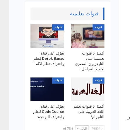
قنوات تعليمية
قنوات
قنوات
أفضل 5 قنوات
تعرّف على قناة
تعليمية على
Derek Banas لتعلم
التليفزيون المصري
واحتراف تعلم الآلة
لجميع المراحل!
قنوات
قنوات
أفضل 5 قنوات تعليم
تعرّف على قناة
اللغة العربية على
CodeCourse لتعلم
ر
التلجرام!
واحتراف البرمجة
PREV
التالي
1 of 75