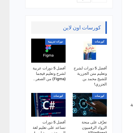
كورسات اون لاين
كورسات
دورات تدريبية
أفضل 5 دورات لشرح
أفضل 5 دورات عربية
وتعليم متن الجزرية
لشرح وتعليم فيجما
للشيخ محمد بن
(Figma) من الصفر…
الجزري!
كورسات
كورسات
ة
تعرَّف على منحة
أفضل 5 دورات
الرواد الرقميون
تساعد على تعليم لغة
(Digilians)!
البرمجة سي شارب!