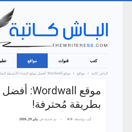
كتب
قنوات
مواقع
تطبي
الباش كاتبة
مواقع
موقع Wordwall: أفضل موقع لإنشاء الأنشطة التفاعلية بطريقة مُحترفة!
موقع dwall
بطريقة مُحترفة!
تم تحديثه في
يناير 29, 2026
كُتِب بواسطة
☆☆