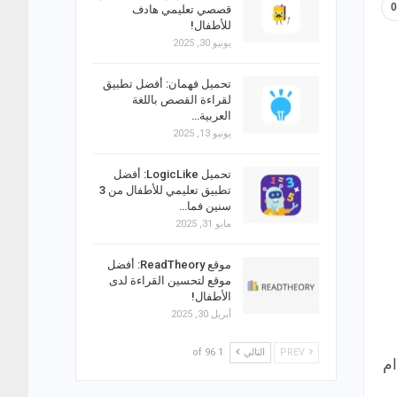
قصصي تعليمي هادف
للأطفال!
يونيو 30, 2025
تحميل فهمان: أفضل تطبيق
لقراءة القصص باللغة
العربية…
يونيو 13, 2025
تحميل LogicLike: أفضل
تطبيق تعليمي للأطفال من 3
سنين فما…
مايو 31, 2025
موقع ReadTheory: أفضل
موقع لتحسين القراءة لدى
الأطفال!
أبريل 30, 2025
PREV
التالي
1 of 96
ام