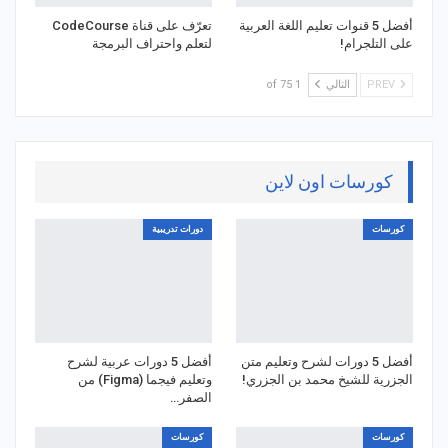
أفضل 5 قنوات تعليم اللغة العربية
تعرّف على قناة CodeCourse
على التلجرام!
لتعلم واحتراف البرمجة
PREV
التالي
1 of 75
كورسات اون لاين
كورسات
دورات تدريبية
أفضل 5 دورات لشرح وتعليم متن
أفضل 5 دورات عربية لشرح
الجزرية للشيخ محمد بن الجزري!
وتعليم فيجما (Figma) من
الصفر…
كورسات
كورسات