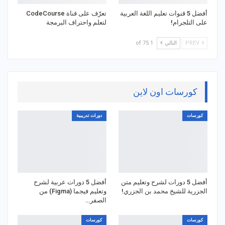
أفضل 5 قنوات تعليم اللغة العربية
تعرّف على قناة CodeCourse
على التلجرام!
لتعلم واحتراف البرمجة
PREV
التالي
1 of 75
كورسات اون لاين
كورسات
دورات تدريبية
أفضل 5 دورات لشرح وتعليم متن
أفضل 5 دورات عربية لشرح
الجزرية للشيخ محمد بن الجزري!
وتعليم فيجما (Figma) من
الصفر…
كورسات
كورسات