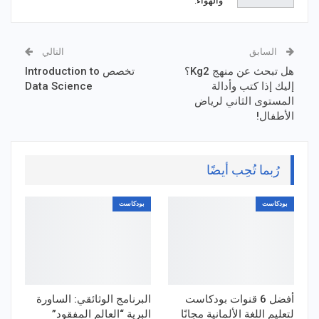
والهواء.
السابق
التالي
هل تبحث عن منهج Kg2؟
تخصص Introduction to
إليك إذا كتب وأدالة
Data Science
المستوى الثاني لرياض
الأطفال!
رُبما تُحِب أيضًا
بودكاست
بودكاست
أفضل 6 قنوات بودكاست
البرنامج الوثائقي: الساورة
لتعليم اللغة الألمانية مجانًا
البرية “العالم المفقود”