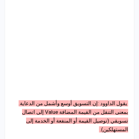
يقول الداوود :إن التسويق أوسع وأشمل من الدعاية.
بمعنى التنقل من القيمة المضافة Value إلى اتصال
تسويقي (توصيل القيمة أو المنفعة أو الخدمة إلى
المستهلكين).