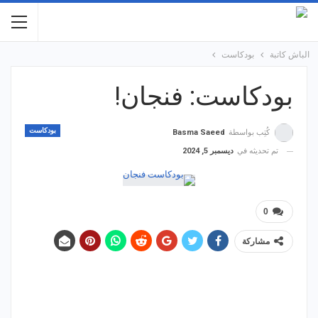
الباش كاتبة
بودكاست
بودكاست: فنجان!
بودكاست
كُتِب بواسطة
Basma Saeed
تم تحديثه في
ديسمبر 5, 2024
0
مشاركة