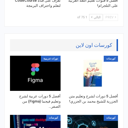
أفضل 5 قنوات تعليم اللغة العربية
تعرّف على قناة CodeCourse
على التلجرام!
لتعلم واحتراف البرمجة
PREV
التالي
1 of 75
كورسات اون لاين
كورسات
دورات تدريبية
أفضل 5 دورات لشرح وتعليم متن
أفضل 5 دورات عربية لشرح
الجزرية للشيخ محمد بن الجزري!
وتعليم فيجما (Figma) من
الصفر…
كورسات
كورسات