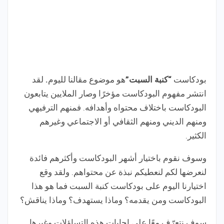
بودكاست
“كنبة السبت”
هو موضوع مقالنا لليوم
.
لقد
انتشر مفهوم البودكاست مؤخرًا وصار الملايين يتابعون
البودكاست باختلاف محتواه وأهدافه. فمنهم الترفيهي
ومنهم الديني ومنهم الثقافي أو الاجتماعي وغيرهم
الكثير.
وسوف نقوم باختيار أشهر البودكاست وأكثرهم فائدة
لنعرضها لكم لنعطيكم نبذة عن محتواهم. ولقد وقع
اختيارنا اليوم على بودكاست كنبة السبت فما هو هذا
البودكاست ومن يقدمه؟ وماذا يستهدف؟ وماذا يناقش؟
سوف نتعرّف معًا على اجابات هذه التساؤلات وغيرها