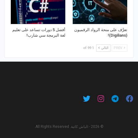
تعرَّف على منحة الرواد الرقميون
أفضل 5 دورات تساعد على تعليم
(Digilians)!
لغة البرمجة سي شارب!
PREV
التالي
1 of 99
© 2026 - الباش كاتبة. All Rights Reserved.