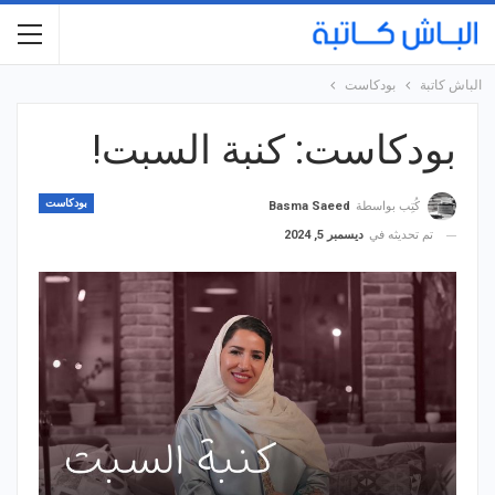
الباش كاتبة
بودكاست
بودكاست: كنبة السبت!
بودكاست
كُتِب بواسطة
Basma Saeed
تم تحديثه في
ديسمبر 5, 2024