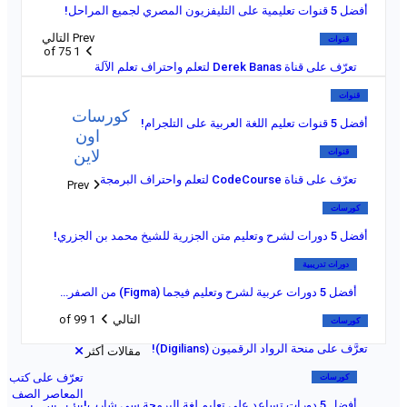
أفضل 5 قنوات تعليمية على التليفزيون المصري لجميع المراحل!
Prev
التالي
قنوات
1 of 75
تعرّف على قناة Derek Banas لتعلم واحتراف تعلم الآلة
قنوات
كورسات
أفضل 5 قنوات تعليم اللغة العربية على التلجرام!
اون
لاين
قنوات
تعرّف على قناة CodeCourse لتعلم واحتراف البرمجة
Prev
كورسات
أفضل 5 دورات لشرح وتعليم متن الجزرية للشيخ محمد بن الجزري!
دورات تدريبية
أفضل 5 دورات عربية لشرح وتعليم فيجما (Figma) من الصفر…
التالي
1 of 99
كورسات
تعرَّف على منحة الرواد الرقميون (Digilians)!
مقالات أكثر
تعرّف على كتب
كورسات
المعاصر الصف
أفضل 5 دورات تساعد على تعليم لغة البرمجة سي شارب!