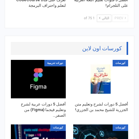
على التلجرام!
لتعلم واحتراف البرمجة
PREV
التالي
1 of 75
كورسات اون لاين
كورسات
دورات تدريبية
أفضل 5 دورات لشرح وتعليم متن
أفضل 5 دورات عربية لشرح
الجزرية للشيخ محمد بن الجزري!
وتعليم فيجما (Figma) من
الصفر…
كورسات
كورسات