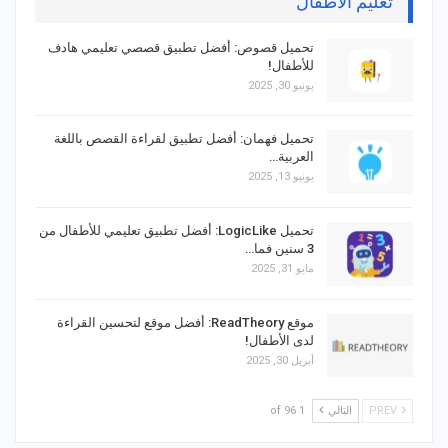
تعليم الأطفال
تحميل قصوص: أفضل تطبيق قصصي تعليمي هادف
للأطفال!
يونيو 30, 2025
تحميل فهمان: أفضل تطبيق لقراءة القصص باللغة
العربية…
يونيو 13, 2025
تحميل LogicLike: أفضل تطبيق تعليمي للأطفال من
3 سنين فما…
مايو 31, 2025
موقع ReadTheory: أفضل موقع لتحسين القراءة
لدى الأطفال!
أبريل 30, 2025
PREV
التالي
1 of 96