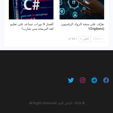
تعرَّف على منحة الرواد الرقميون
أفضل 5 دورات تساعد على تعليم
(Digilians)!
لغة البرمجة سي شارب!
PREV
التالي
1 of 99
© 2026 - الباش كاتبة. All Rights Reserved.