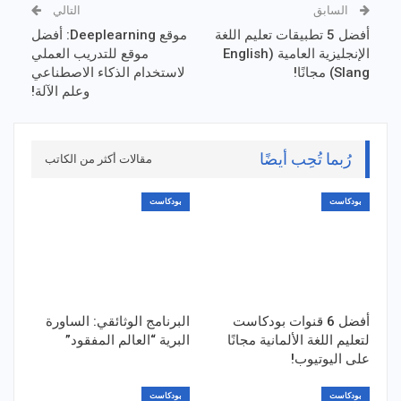
السابق
التالي
أفضل 5 تطبيقات تعليم اللغة
موقع Deeplearning: أفضل
الإنجليزية العامية (English
موقع للتدريب العملي
Slang) مجانًا!
لاستخدام الذكاء الاصطناعي
وعلم الآلة!
رُبما تُحِب أيضًا
مقالات أكثر من الكاتب
بودكاست
بودكاست
أفضل 6 قنوات بودكاست
البرنامج الوثائقي: الساورة
لتعليم اللغة الألمانية مجانًا
البرية “العالم المفقود”
على اليوتيوب!
بودكاست
بودكاست