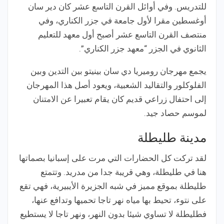
للتدريس. وفي أوائل القرن التاسع عشر كان دير سان
أوغسطين مقرا لأول جامعة في جزر الكناري، وفي
منتصف القرن التاسع عشر أصبح أول معهد للتعليم
الثانوي في الجزر “معهد جزر الكناري”.
يجمع مهرجان روميريا دي سان بينيتو بين التدين وبين
الفلوكلور والتقاليد الشعبية، ويعود أصل هذا المهرجان
إلى احتفال زراعي قديم كان يقام تعبيرا عن الامتنان
لموسم حصاد جيد.
مدينة طليطلة
لقد تركت كل الحضارات التي مرت على إسبانيا بصماتها
هنا في طليطلة، وهي قريبة جدا من مدريد. وتتمتع
طليطلة بموقع مميز في شبه الجزيرة الأيبيرية، فهي تقع
على نتوء، تحيط بها مياه نهر تاجا تحميها وتدافع عنها،
فطليطلة لا تساوي شيئا بدون النهر، ونهر تاجا لا يستطيع