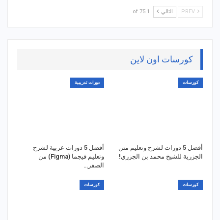
PREV
التالي
1 of 75
كورسات اون لاين
كورسات
دورات تدريبية
أفضل 5 دورات لشرح وتعليم متن
أفضل 5 دورات عربية لشرح
الجزرية للشيخ محمد بن الجزري!
وتعليم فيجما (Figma) من
الصفر…
كورسات
كورسات