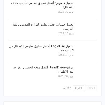
تحميل قصوص: أفضل تطبيق قصصي تعليمي هادف
للأطفال!
يونيو 30, 2025
تحميل فهمان: أفضل تطبيق لقراءة القصص باللغة
العربية…
يونيو 13, 2025
تحميل LogicLike: أفضل تطبيق تعليمي للأطفال من
3 سنين فما…
مايو 31, 2025
موقع ReadTheory: أفضل موقع لتحسين القراءة
لدى الأطفال!
أبريل 30, 2025
PREV
التالي
1 of 96