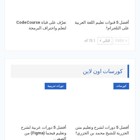
أفضل 5 قنوات تعليم اللغة العربية
تعرّف على قناة CodeCourse
على التلجرام!
لتعلم واحتراف البرمجة
PREV
التالي
1 of 75
كورسات اون لاين
كورسات
دورات تدريبية
أفضل 5 دورات لشرح وتعليم متن
أفضل 5 دورات عربية لشرح
الجزرية للشيخ محمد بن الجزري!
وتعليم فيجما (Figma) من
الصفر…