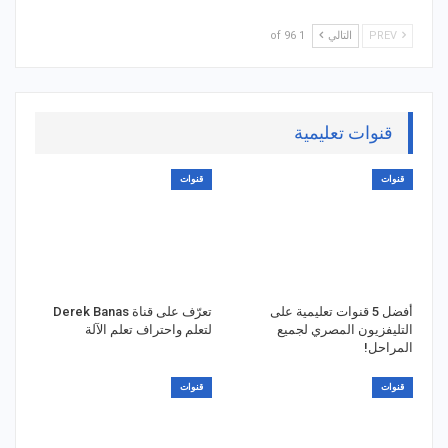
PREV
التالي
1 of 96
قنوات تعليمية
قنوات
قنوات
أفضل 5 قنوات تعليمية على
تعرّف على قناة Derek Banas
التليفزيون المصري لجميع
لتعلم واحتراف تعلم الآلة
المراحل!
قنوات
قنوات