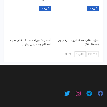
كورسات
كورسات
تعرَّف على منحة الرواد الرقميون
أفضل 5 دورات تساعد على تعليم
(Digilians)!
لغة البرمجة سي شارب!
PREV
التالي
1 of 99