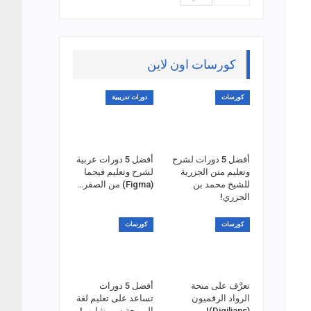
كورسات اون لاين
كورسات
دورات تدريبية
أفضل 5 دورات لشرح
أفضل 5 دورات عربية
وتعليم متن الجزرية
لشرح وتعليم فيجما
للشيخ محمد بن
(Figma) من الصفر…
الجزري!
كورسات
كورسات
تعرَّف على منحة
أفضل 5 دورات
الرواد الرقميون
تساعد على تعليم لغة
(Digilians)!
البرمجة سي شارب!