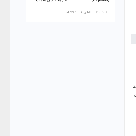
PREV
التالي
1 of 99
ة