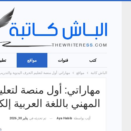
كتب
قنوات
مواقع
تطبي
الباش كاتبة
مواقع
مهاراتي: أول منصة لتعليم الحرف اليدوية والتدريب ا
مهاراتي: أول منصة لتعلي
المهني باللغة العربية إلكت
تم تحديثه في
يناير 30, 2026
كُتِب بواسطة
Aya Habib