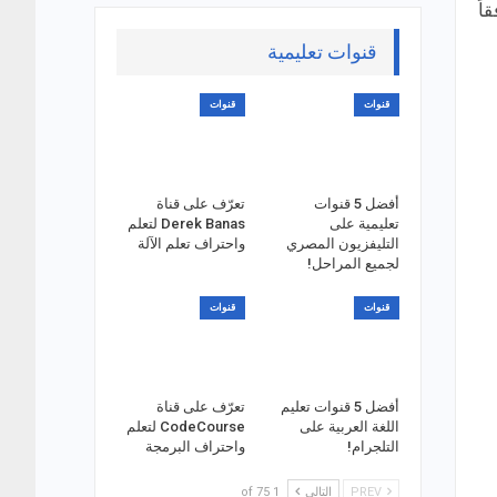
اً
قنوات تعليمية
قنوات
قنوات
أفضل 5 قنوات
تعرّف على قناة
تعليمية على
Derek Banas لتعلم
التليفزيون المصري
واحتراف تعلم الآلة
لجميع المراحل!
قنوات
قنوات
أفضل 5 قنوات تعليم
تعرّف على قناة
اللغة العربية على
CodeCourse لتعلم
التلجرام!
واحتراف البرمجة
PREV
التالي
1 of 75