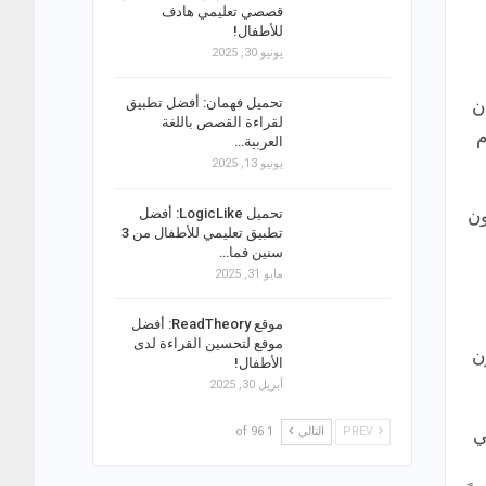
قصصي تعليمي هادف
للأطفال!
يونيو 30, 2025
تحميل فهمان: أفضل تطبيق
ن
لقراءة القصص باللغة
م
العربية…
يونيو 13, 2025
ون
تحميل LogicLike: أفضل
تطبيق تعليمي للأطفال من 3
سنين فما…
مايو 31, 2025
موقع ReadTheory: أفضل
موقع لتحسين القراءة لدى
ن
الأطفال!
أبريل 30, 2025
ي
PREV
التالي
1 of 96