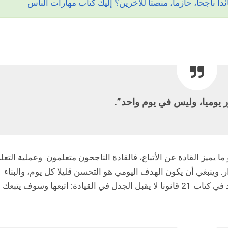
 ناجحا، حازما، منصتا للآخرين؟ إليك كتاب مهارات الناس
ر يوميا، وليس في يوم واحد”.
 يميز القادة عن الأتباع، فالقادة الناجحون متعلمون. وعملية التعل
 وينبغي أن يكون الهدف اليومي هو التحسن قليلا كل يوم، والبناء
على التطور الذي حدث في اليوم السابق وهو ستجد في كتاب 21 قانونا لا يقبل الجدل في القيادة: اتبعها وسوف يتبعك