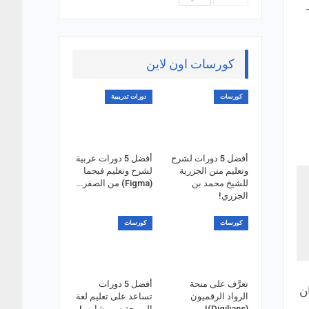
كورسات اون لاين
كورسات
دورات تدريبية
أفضل 5 دورات لشرح
أفضل 5 دورات عربية
وتعليم متن الجزرية
لشرح وتعليم فيجما
للشيخ محمد بن
(Figma) من الصفر…
الجزري!
كورسات
كورسات
تعرَّف على منحة
أفضل 5 دورات
ن
الرواد الرقميون
تساعد على تعليم لغة
(Digilians)!
البرمجة سي شارب!