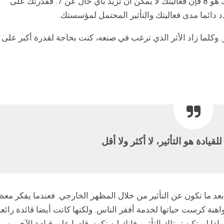
سقف إمكانياته مرتفعا. مثال: إذا كان مستوى قيادتك هو 8 فإن فعاليتك لا يمكن أن تزيد بأي حال عن 7. فقدرتك على
 دائما مدى فعاليتك والتأثير المحتمل لمؤسستك.
. وكلما زاد الأثر الذي ترغب في صنعه، كنت بحاجة لقدرة أكبر على
لقيادة هو التأثير، لا أكثر ولا أقل
بعد ما تكون عن التأثير من خلال المظهر الخارجي. فعندما يفكر مع
هنة كرست حياتها لخدمة أفقر الناس. ولكنها كانت أيضا قائدة رائعة
وإذا لم تكن تمتلك التأثير، فإنك لن تكون قادرا على قيادة الآخرين.