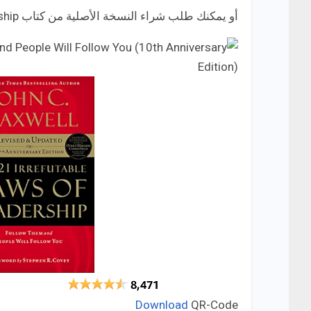
أو يمكنك طلب شراء النسخة الأصلية من كتاب the 21 irrefutable laws of leadership من خلال الرابط التالي:
Download
QR-Code