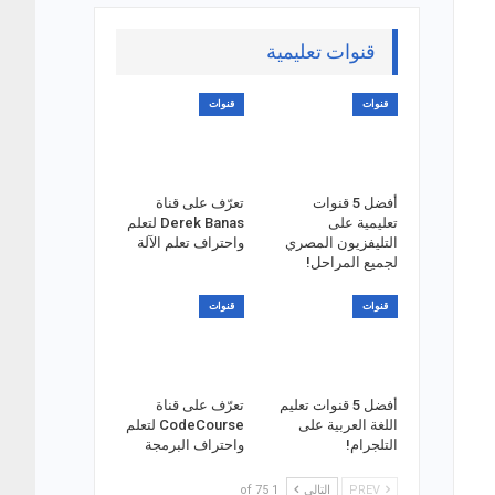
قنوات تعليمية
قنوات
قنوات
أفضل 5 قنوات
تعرّف على قناة
تعليمية على
Derek Banas لتعلم
التليفزيون المصري
واحتراف تعلم الآلة
لجميع المراحل!
قنوات
قنوات
أفضل 5 قنوات تعليم
تعرّف على قناة
اللغة العربية على
CodeCourse لتعلم
التلجرام!
واحتراف البرمجة
PREV
التالي
1 of 75