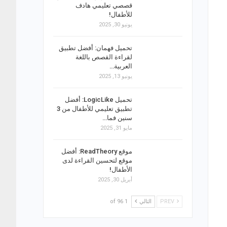
قصصي تعليمي هادف
للأطفال!
يونيو 30, 2025
تحميل فهمان: أفضل تطبيق
لقراءة القصص باللغة
العربية…
يونيو 13, 2025
تحميل LogicLike: أفضل
تطبيق تعليمي للأطفال من 3
سنين فما…
مايو 31, 2025
موقع ReadTheory: أفضل
موقع لتحسين القراءة لدى
الأطفال!
أبريل 30, 2025
PREV
التالي
1 of 96