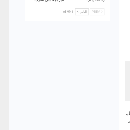
PREV
التالي
1 of 99
ظم
.