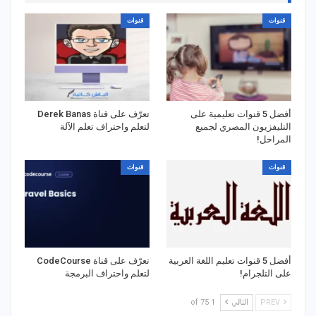
قنوات
قنوات
أفضل 5 قنوات تعليمية على
تعرّف على قناة Derek Banas
التليفزيون المصري لجميع
لتعلم واحتراف تعلم الآلة
المراحل!
قنوات
قنوات
أفضل 5 قنوات تعليم اللغة العربية
تعرّف على قناة CodeCourse
على التلجرام!
لتعلم واحتراف البرمجة
PREV
التالي
1 of 75