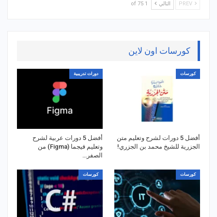
PREV
التالي
1 of 75
كورسات اون لاين
كورسات
دورات تدريبية
أفضل 5 دورات لشرح وتعليم متن
أفضل 5 دورات عربية لشرح
الجزرية للشيخ محمد بن الجزري!
وتعليم فيجما (Figma) من
الصفر…
كورسات
كورسات