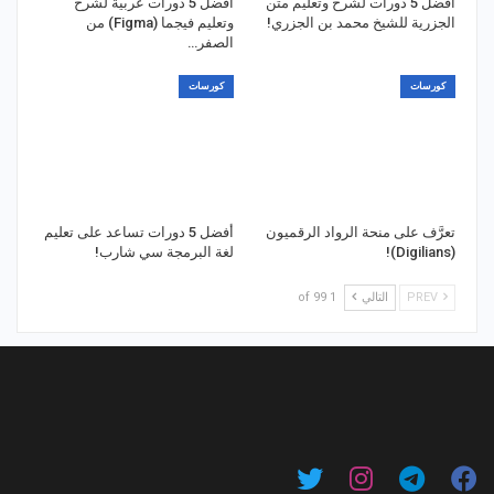
أفضل 5 دورات لشرح وتعليم متن
أفضل 5 دورات عربية لشرح
الجزرية للشيخ محمد بن الجزري!
وتعليم فيجما (Figma) من
الصفر…
كورسات
كورسات
تعرَّف على منحة الرواد الرقميون
أفضل 5 دورات تساعد على تعليم
(Digilians)!
لغة البرمجة سي شارب!
PREV
التالي
1 of 99