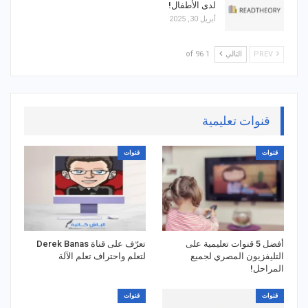
لدى الأطفال!
أبريل 30, 2025
PREV
التالي
1 of 96
قنوات تعليمية
قنوات
قنوات
أفضل 5 قنوات تعليمية على
تعرّف على قناة Derek Banas
التليفزيون المصري لجميع
لتعلم واحتراف تعلم الآلة
المراحل!
قنوات
قنوات