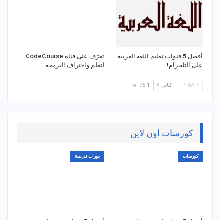
أفضل 5 قنوات تعليم اللغة العربية
تعرّف على قناة CodeCourse
على التلجرام!
لتعلم واحتراف البرمجة
PREV
التالي
1 of 75
كورسات اون لاين
كورسات
دورات تدريبية