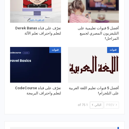
أفضل 5 قنوات تعليمية على
تعرّف على قناة Derek Banas
التليفزيون المصري لجميع
لتعلم واحتراف تعلم الآلة
المراحل!
قنوات
قنوات
أفضل 5 قنوات تعليم اللغة العربية
تعرّف على قناة CodeCourse
على التلجرام!
لتعلم واحتراف البرمجة
PREV
التالي
1 of 75