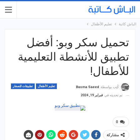
الباش كاتبة
تعليم الأطفال
تحميل سكر وبو: أفضل
تطبيق للأنشطة التعليمية
للأطفال!
تعليم الأطفال
تطبيقات للصغار
كُتِب بواسطة
Basma Saeed
تم تحديثه في
فبراير 19, 2024
0
مشاركة