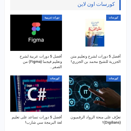
كورسات اون لاين
كورسات
دورات تدريبية
أفضل 5 دورات لشرح وتعليم متن
أفضل 5 دورات عربية لشرح
الجزرية للشيخ محمد بن الجزري!
وتعليم فيجما (Figma) من
الصفر…
كورسات
كورسات
تعرَّف على منحة الرواد الرقميون
أفضل 5 دورات تساعد على تعليم
(Digilians)!
لغة البرمجة سي شارب!