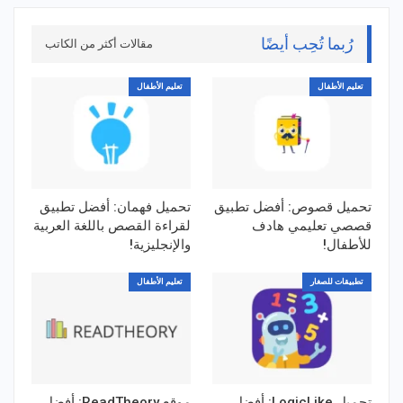
رُبما تُحِب أيضًا
مقالات أكثر من الكاتب
تعليم الأطفال
تعليم الأطفال
تحميل قصوص: أفضل تطبيق
تحميل فهمان: أفضل تطبيق
قصصي تعليمي هادف
لقراءة القصص باللغة العربية
للأطفال!
والإنجليزية!
تطبيقات للصغار
تعليم الأطفال
تحميل LogicLike: أفضل
موقع ReadTheory: أفضل