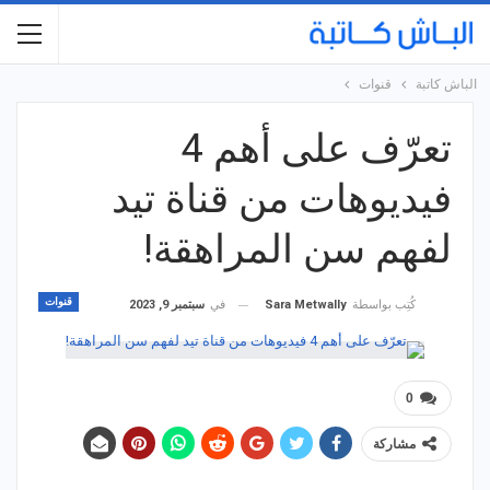
الباش كاتبة
قنوات
تعرّف على أهم 4
فيديوهات من قناة تيد
لفهم سن المراهقة!
قنوات
في
سبتمبر 9, 2023
كُتِب بواسطة
Sara Metwally
0
مشاركة