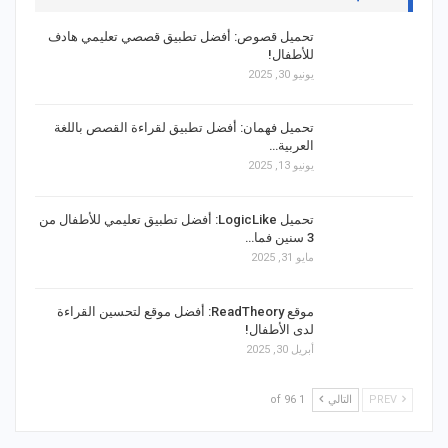
تحميل قصوص: أفضل تطبيق قصصي تعليمي هادف
للأطفال!
يونيو 30, 2025
تحميل فهمان: أفضل تطبيق لقراءة القصص باللغة
العربية…
يونيو 13, 2025
تحميل LogicLike: أفضل تطبيق تعليمي للأطفال من
3 سنين فما…
مايو 31, 2025
موقع ReadTheory: أفضل موقع لتحسين القراءة
لدى الأطفال!
أبريل 30, 2025
PREV
التالي
1 of 96