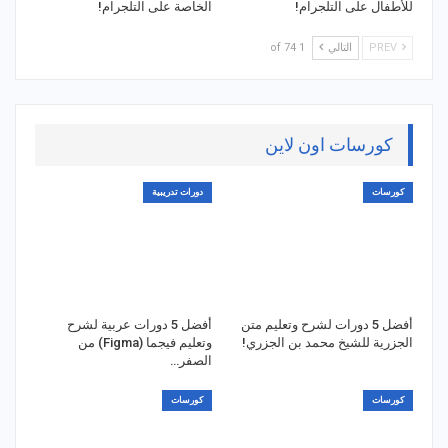
للأطفال على التلجرام!
الخاصة على التلجرام!
PREV
التالي
1 of 74
كورسات اون لاين
كورسات
دورات تدريبية
أفضل 5 دورات لشرح وتعليم متن
أفضل 5 دورات عربية لشرح
الجزرية للشيخ محمد بن الجزري!
وتعليم فيجما (Figma) من
الصفر…
كورسات
كورسات