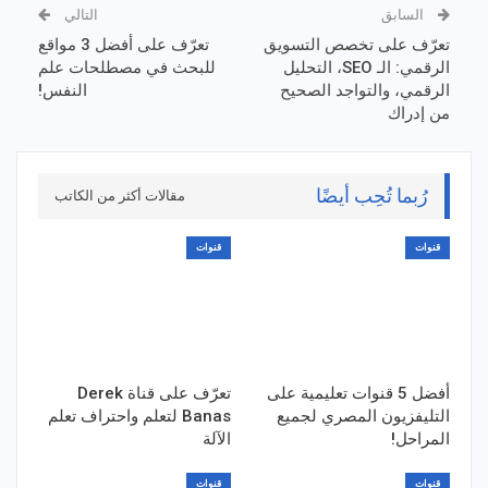
السابق
التالي
تعرّف على تخصص التسويق
تعرّف على أفضل 3 مواقع
الرقمي: الـ SEO، التحليل
للبحث في مصطلحات علم
الرقمي، والتواجد الصحيح
النفس!
من إدراك
رُبما تُحِب أيضًا
مقالات أكثر من الكاتب
قنوات
قنوات
أفضل 5 قنوات تعليمية على
تعرّف على قناة Derek
التليفزيون المصري لجميع
Banas لتعلم واحتراف تعلم
المراحل!
الآلة
قنوات
قنوات