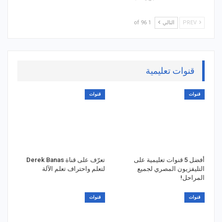
PREV
التالي
1 of 96
قنوات تعليمية
قنوات
قنوات
أفضل 5 قنوات تعليمية على
تعرّف على قناة Derek Banas
التليفزيون المصري لجميع
لتعلم واحتراف تعلم الآلة
المراحل!
قنوات
قنوات