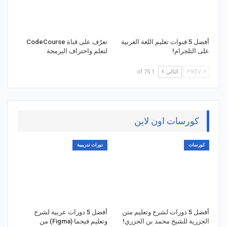
أفضل 5 قنوات تعليم اللغة العربية
تعرّف على قناة CodeCourse
على التلجرام!
لتعلم واحتراف البرمجة
PREV
التالي
1 of 75
كورسات اون لاين
كورسات
دورات تدريبية
أفضل 5 دورات لشرح وتعليم متن
أفضل 5 دورات عربية لشرح
الجزرية للشيخ محمد بن الجزري!
وتعليم فيجما (Figma) من