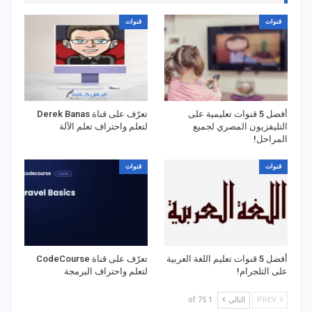
قنوات
قنوات
أفضل 5 قنوات تعليمية على
تعرّف على قناة Derek Banas
التليفزيون المصري لجميع
لتعلم واحتراف تعلم الآلة
المراحل!
قنوات
قنوات
أفضل 5 قنوات تعليم اللغة العربية
تعرّف على قناة CodeCourse
على التلجرام!
لتعلم واحتراف البرمجة
PREV
التالي
1 of 75