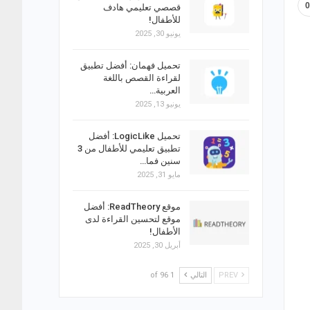
قصصي تعليمي هادف
للأطفال!
يونيو 30, 2025
تحميل فهمان: أفضل تطبيق
لقراءة القصص باللغة
العربية…
يونيو 13, 2025
تحميل LogicLike: أفضل
تطبيق تعليمي للأطفال من 3
سنين فما…
مايو 31, 2025
موقع ReadTheory: أفضل
موقع لتحسين القراءة لدى
الأطفال!
أبريل 30, 2025
PREV
التالي
1 of 96