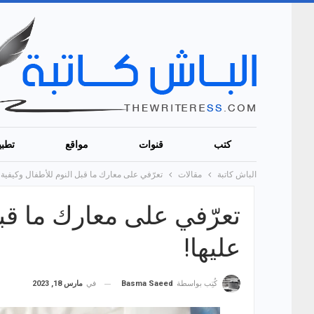
كتب
قنوات
مواقع
تطبي
الباش كاتبة
مقالات
تعرّفي على معارك ما قبل النوم للأطفال وكيفية ا
تعرّفي على معارك ما قبل
عليها!
في
مارس 18, 2023
كُتِب بواسطة
Basma Saeed