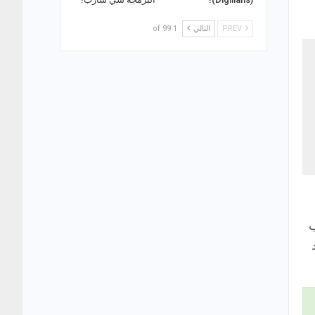
PREV
التالي
1 of 99
ب