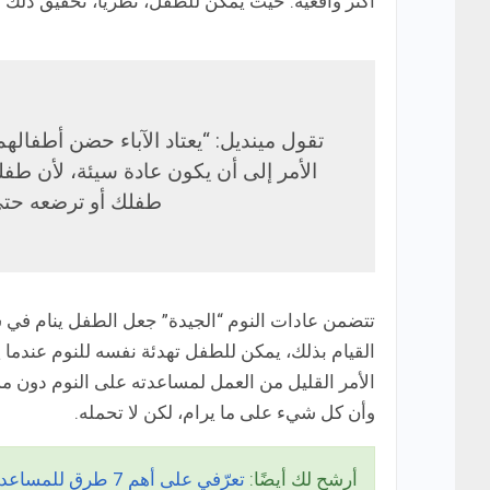
أكثر واقعية. حيث يمكن للطفل، نظريًا، تحقيق ذلك في عمر 3 أو 4 أشهر، بافتراض أنه ليس جائعًا أو 
تقول مينديل: “يعتاد الآباء حضن أطفالهم 
الأمر إلى أن يكون عادة سيئة، لأن طفل
طفلك أو ترضعه حتى 
تتضمن عادات النوم “الجيدة” جعل الطفل ينام في سر
القيام بذلك، يمكن للطفل تهدئة نفسه للنوم عندما
الأمر القليل من العمل لمساعدته على النوم دون 
وأن كل شيء على ما يرام، لكن لا تحمله.
أرشح لك أيضًا:
تعرّفي على أهم 7 طرق للمساعدة على تطور دماغ الطفل!