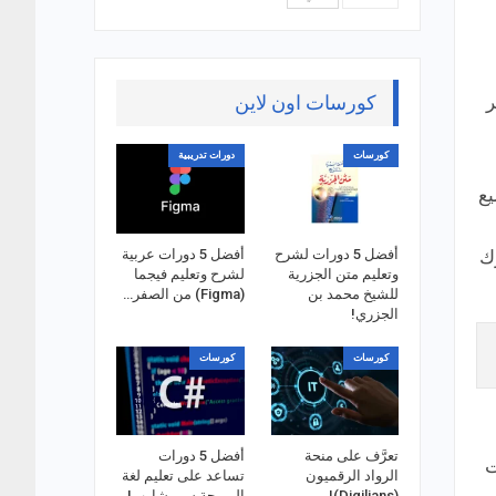
كورسات اون لاين
لوغ عمر
كورسات
دورات تدريبية
يع
أفضل 5 دورات لشرح
أفضل 5 دورات عربية
ك
وتعليم متن الجزرية
لشرح وتعليم فيجما
للشيخ محمد بن
(Figma) من الصفر…
الجزري!
كورسات
كورسات
تعرَّف على منحة
أفضل 5 دورات
ت
الرواد الرقميون
تساعد على تعليم لغة
(Digilians)!
البرمجة سي شارب!