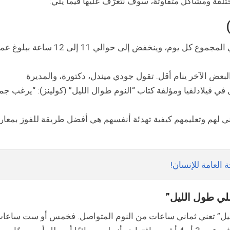
لفة ومشاكل متفاوتة، سوف نتعرّف عليها فيما يلي:
ينام الأطفال الصغار ما بين 12 و 13 ساعة في المجموع كل يوم، وينخفض إلى حوالي 11 إلى 12 ساعة بب
بعض الآخر ينام أقل. تقول جودي ميندل، دكتورة، والمديرة
 فيلادلفيا ومؤلفة كتاب “النوم طوال الليل” (كولينز): “يرغب جم
 لهم وتعليمهم كيفية تهدئة أنفسهم هي أفضل طريقة للفوز بمعار
العامة للإنسان!
الليل” تعني ثماني ساعات من النوم المتواصل. فخمس أو ست ساعا