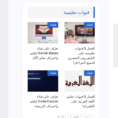
قنوات تعليمية
قنوات
قنوات
أفضل 5 قنوات
تعرّف على قناة
تعليمية على
Derek Banas لتعلم
التليفزيون المصري
واحتراف تعلم الآلة
لجميع المراحل!
قنوات
قنوات
أفضل 5 قنوات تعليم
تعرّف على قناة
اللغة العربية على
CodeCourse لتعلم
التلجرام!
واحتراف البرمجة
PREV
التالي
1 of 75