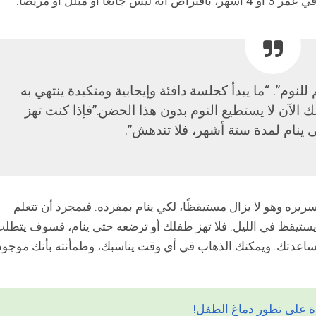
مبلل أو مريضًا.
للنوم”. “ما يبدأ كجلسة دافئة وإيجابية ومتكبدة ينتهي به
ك الآن لا يستطيع النوم بدون هذا الحضن.”فإذا كنت تهز
ينام لمدة ستة أشهر، فلا تندهش”.
يره وهو لا يزال مستيقظًا، لكي ينام بمفرده. فبمجرد أن تتعلم
 يستيقظ في الليل. فلا تهز طفلك أو ترضعه حتى ينام، فسوف يتطل
مساعدتك. ويمكنك الذهاب في أي وقت يناسبك، وطمأنته بأنك موجود