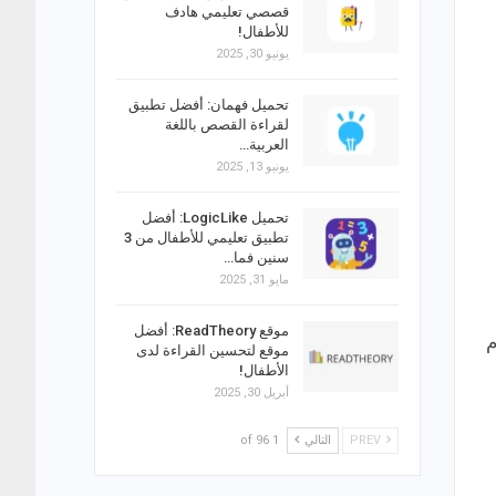
قصصي تعليمي هادف
للأطفال!
يونيو 30, 2025
تحميل فهمان: أفضل تطبيق
لقراءة القصص باللغة
العربية…
يونيو 13, 2025
تحميل LogicLike: أفضل
تطبيق تعليمي للأطفال من 3
سنين فما…
مايو 31, 2025
موقع ReadTheory: أفضل
م
موقع لتحسين القراءة لدى
الأطفال!
أبريل 30, 2025
PREV
التالي
1 of 96