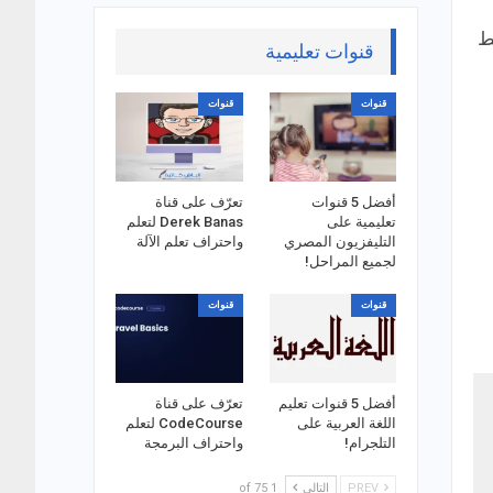
ط
قنوات تعليمية
قنوات
قنوات
أفضل 5 قنوات
تعرّف على قناة
تعليمية على
Derek Banas لتعلم
التليفزيون المصري
واحتراف تعلم الآلة
لجميع المراحل!
قنوات
قنوات
أفضل 5 قنوات تعليم
تعرّف على قناة
اللغة العربية على
CodeCourse لتعلم
التلجرام!
واحتراف البرمجة
PREV
التالي
1 of 75