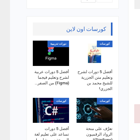
كورسات اون لاين
كورسات
دورات تدريبية
أفضل 5 دورات لشرح
أفضل 5 دورات عربية
وتعليم متن الجزرية
لشرح وتعليم فيجما
للشيخ محمد بن
(Figma) من الصفر…
الجزري!
كورسات
كورسات
تعرَّف على منحة
أفضل 5 دورات
الرواد الرقميون
تساعد على تعليم لغة
(Digilians)!
البرمجة سي شارب!