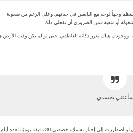
منتظم وجهاً لوجه مع البالغين في حياتهم. وعلى الرغم من صعوبة
غولة أو متعبة فمن الضروري أن تفعلي ذلك.
، ووجودك هناك يعزز ذكائه العاطفي. حتى لو لم يكن وقت الأرض ه
أعتني بجسدي.
متى كانت آخر مرة وضعتي فيها احتياجاتك أولاً؟ حتى لو اضطررت إلى إجبار نفسك، خصصي 30 دقيقة يوميًا، لعدة أيام