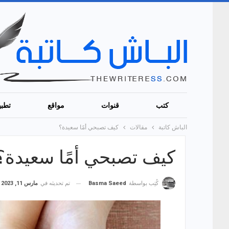
كتب
قنوات
مواقع
تطبي
الباش كاتبة
مقالات
كيف تصبحي أمًا سعيدة؟
كيف تصبحي أمًا سعيدة؟
تم تحديثه في
مارس 11, 2023
كُتِب بواسطة
Basma Saeed