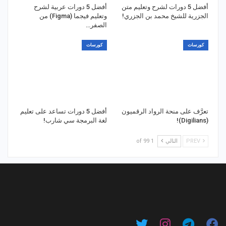
أفضل 5 دورات لشرح وتعليم متن
أفضل 5 دورات عربية لشرح
الجزرية للشيخ محمد بن الجزري!
وتعليم فيجما (Figma) من
الصفر…
كورسات
كورسات
تعرَّف على منحة الرواد الرقميون
أفضل 5 دورات تساعد على تعليم
(Digilians)!
لغة البرمجة سي شارب!
PREV
التالي
1 of 99