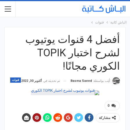
الباش كاتبة
قنوات
أفضل 4 قنوات يوتيوب
لشرح اختبار TOPIK
الكوري مجانًا!
قنوات
تم تحديثه في
أكتوبر 30, 2022
كُتِب بواسطة
Basma Saeed
0
مشاركة