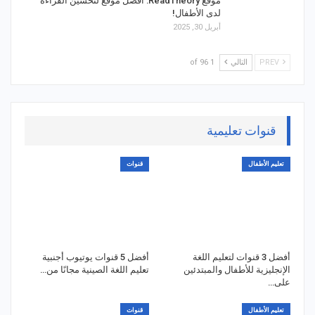
موقع ReadTheory: أفضل موقع لتحسين القراءة
لدى الأطفال!
أبريل 30, 2025
PREV
التالي
1 of 96
قنوات تعليمية
تعليم الأطفال
قنوات
أفضل 3 قنوات لتعليم اللغة
أفضل 5 قنوات يوتيوب أجنبية
الإنجليزية للأطفال والمبتدئين
تعليم اللغة الصينية مجانًا من…
على…
تعليم الأطفال
قنوات