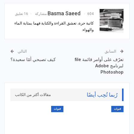
Basma Saeed
604 مشاركة
16 تعليق
كاتبة حرة، تعشق القراءة والكتابة فهما بمثابة الماء
والهواء.
السابق
التالي
تعرّف على أوامر قائمة file
كيف تصبحي أمًا سعيدة؟
لبرنامج Adobe
Photoshop
رُبما تُحِب أيضًا
مقالات أكثر من الكاتب
قنوات
قنوات