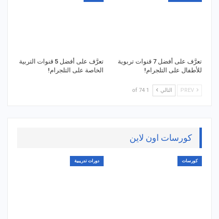
تعرَّف على أفضل 7 قنوات تربوية
تعرَّف على أفضل 5 قنوات التربية
للأطفال على التلجرام!
الخاصة على التلجرام!
PREV
التالي
1 of 74
كورسات اون لاين
كورسات
دورات تدريبية