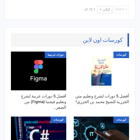
PREV
التالي
1 of 75
كورسات اون لاين
كورسات
دورات تدريبية
أفضل 5 دورات لشرح وتعليم متن
أفضل 5 دورات عربية لشرح
الجزرية للشيخ محمد بن الجزري!
وتعليم فيجما (Figma) من
الصفر…
كورسات
كورسات