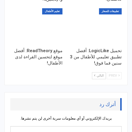
تطبيقات للصغار
تعليم الأطفال
تحميل LogicLike: أفضل
موقع ReadTheory: أفضل
تطبيق تعليمي للأطفال من 3
موقع لتحسين القراءة لدى
سنين فما فوق!
الأطفال!
PREV
التالي
أترك رد
بريدك الإلكتروني أو أي معلومات سرية أخرى لن يتم نشرها.