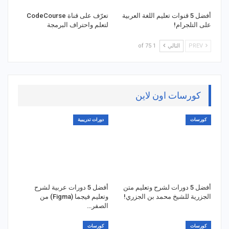
أفضل 5 قنوات تعليم اللغة العربية
تعرّف على قناة CodeCourse
على التلجرام!
لتعلم واحتراف البرمجة
PREV
التالي
1 of 75
كورسات اون لاين
كورسات
دورات تدريبية
أفضل 5 دورات لشرح وتعليم متن
أفضل 5 دورات عربية لشرح
الجزرية للشيخ محمد بن الجزري!
وتعليم فيجما (Figma) من
الصفر…
كورسات
كورسات