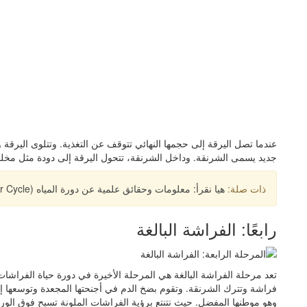
عندما تصل اليرقة إلى حجمها النهائي تتوقف عن التغذية. وتتلوى اليرقة 
جديد يسمى الشرنقة. وداخل الشرنقة، تتحول اليرقة إلى دودة مثل مخلوق ي
ذات صلة:
هيا نقرأ: معلومات وحقائق علمية عن دورة المياه (The Water Cycle)!
رابعًا: الفراشة البالغة
تعد مرحلة الفراشة البالغة هي المرحلة الأخيرة في دورة حياة الفراشا
فراشة وتترك الشرنقة. وتقوم بضخ الدم في أجنحتها المجعدة وتوسعها إل
وهو موطنها المفضل. حيث نتنتع برؤية الفراشات الملونة تسبح فوق الورود