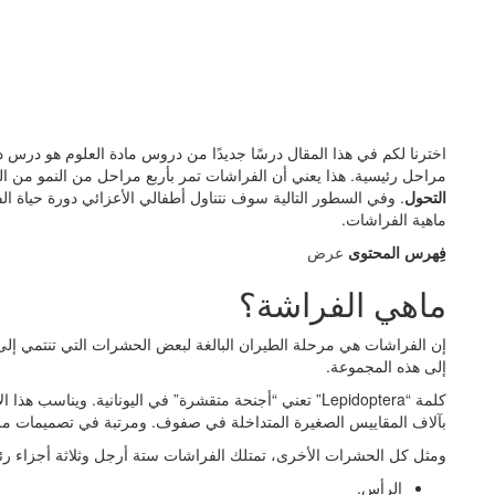
اخترنا لكم في هذا المقال درسًا جديدًا من دروس مادة العلوم هو درس 
مراحل رئيسية. هذا يعني أن الفراشات تمر بأربع مراحل من النمو من الب
التحول
. وفي السطور التالية سوف نتناول أطفالي الأعزائي دورة حياة ال
ماهية الفراشات.
فِهرس المحتوى
عرض
ماهي الفراشة؟
إلى هذه المجموعة.
كلمة “Lepidoptera” تعني “أجنحة متقشرة” في اليونانية. وين
بآلاف المقاييس الصغيرة المتداخلة في صفوف. ومرتبة في تصميمات ملون
ومثل كل الحشرات الأخرى، تمتلك الفراشات ستة أرجل وثلاثة أجزاء ر
الرأس.