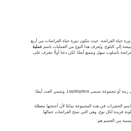
دورة حياة الفراشة. حيث تتكون دورة حياة الفراشات من أربع
يضة إلى البلوغ. ويُعرف هذا النوع من العمليات باسم
عملية
فراشة بأسلوب سهل وممتع أيضًا. لكن دعنا أولًا نتعرف على
إن الفراشات هي مرحلة الطيران البالغة لبعض الحشرات التي تنتمي إلى رتبة أو مجموعة تسمى Lepidoptera. وتنتمي العث أيضًا
اسب هذا الاسم الحشرات في هذه المجموعة تمامًا لأن أجنحتها مغطاة
ة فريدة لكل نوع، وهي التي تمنح الفراشات جمالها.
ئيسية من الجسم هم: