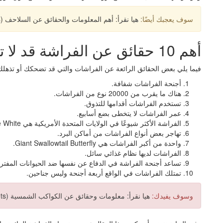
سوف يعجبك أيضًا:
هيا نقرأ: أهم المعلومات والحقائق عن السلاحف (Turtles)!
أهم 10 حقائق عن الفراشة قد لا تعرفها
فيما يلي بعض الحقائق الرائعة عن الفراشات والتي قد تضحكك أو تذهلك
أجنحة الفراشات شفافة.
هناك ما يقرب من 20000 نوع من الفراشات.
تستخدم الفراشات أقدامها للتذوق.
عمر الفراشات لا يتخطى بضع أسابيع.
الفراشة الأكثر شيوعًا في الولايات المتحدة الأمريكية هي Cabbage White.
تهاجر بعض أنواع الفراشات من أماكن البرد.
واحدة من أكبر الفراشات هي Giant Swallowtail Butterfly.
الفراشات لديها نظام غذائي سائل.
تساعد أجنحة الفراشة في الدفاع عن نفسها ضد الحيوانات المفتر
تمتلك الفراشات في الواقع أربعة أجنحة وليس جناحين.
وسوف يفيدك:
هيا نقرأ: معلومات وحقائق عن الكواكب الشمسية (Solar Planets) للأطفال!