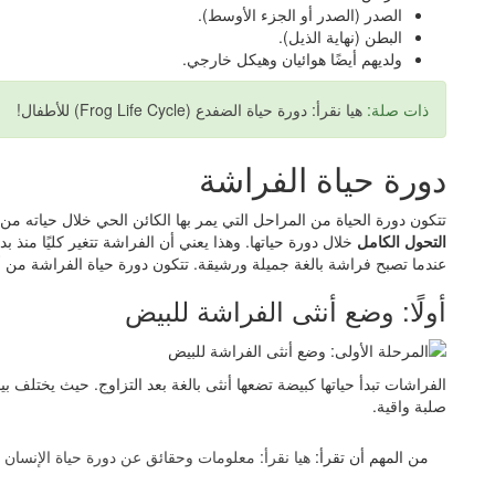
الصدر (الصدر أو الجزء الأوسط).
البطن (نهاية الذيل).
ولديهم أيضًا هوائيان وهيكل خارجي.
ذات صلة:
هيا نقرأ: دورة حياة الضفدع (Frog Life Cycle) للأطفال!
دورة حياة الفراشة
تتكون دورة الحياة من المراحل التي يمر بها الكائن الحي خلال حياته من
التحول الكامل
خلال دورة حياتها. وهذا يعني أن الفراشة تتغير كليًا منذ بدا
عندما تصبح فراشة بالغة جميلة ورشيقة. تتكون دورة حياة الفراشة من 
أولًا: وضع أنثى الفراشة للبيض
الفراشات تبدأ حياتها كبيضة تضعها أنثى بالغة بعد التزاوج. حيث يخت
صلبة واقية.
من المهم أن تقرأ:
هيا نقرأ: معلومات وحقائق عن دورة حياة الإنسان ل