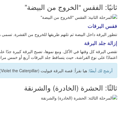
ثانيًا: الفقس “الخروج من البيضة”
فقس اليرقات
تتطور اليرقة داخل البيضة ثم تلتهم طريقها للخروج من القشرة. تسمى هذه ا
إزالة جلد اليرقة
تقضي اليرقة كل وقتها في الأكل. ومع نموها، تصبح اليرقة كبيرة جدًا عل
اعتمادًا على نوع الفراشة، حيث يتساقط جلد اليرقات أربع أو خمس مرا
أرشح لك أيضًا:
هيا نقرأ: قصة اليرقة فيوليت (Violet the Caterpillar) للأطفال!
ثالثًا: الحشرة (الخادرة) والشرنقة