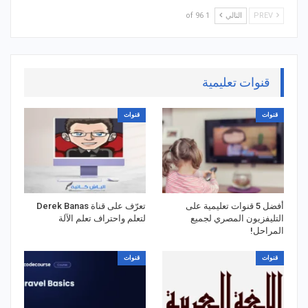
PREV
التالي
1 of 96
قنوات تعليمية
قنوات
قنوات
أفضل 5 قنوات تعليمية على
تعرّف على قناة Derek Banas
التليفزيون المصري لجميع
لتعلم واحتراف تعلم الآلة
المراحل!
قنوات
قنوات