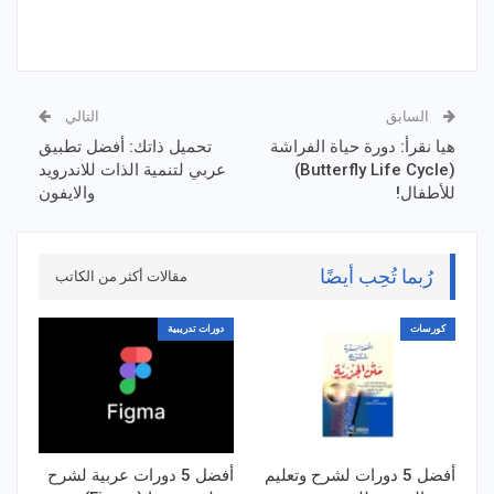
السابق
التالي
هيا نقرأ: دورة حياة الفراشة
تحميل ذاتك: أفضل تطبيق
(Butterfly Life Cycle)
عربي لتنمية الذات للاندرويد
للأطفال!
والايفون
رُبما تُحِب أيضًا
مقالات أكثر من الكاتب
كورسات
دورات تدريبية
أفضل 5 دورات لشرح وتعليم
أفضل 5 دورات عربية لشرح