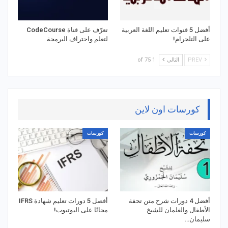
أفضل 5 قنوات تعليم اللغة العربية
تعرّف على قناة CodeCourse
على التلجرام!
لتعلم واحتراف البرمجة
PREV
التالي
1 of 75
كورسات اون لاين
كورسات
كورسات
أفضل 4 دورات شرح متن تحفة
أفضل 5 دورات تعليم شهادة IFRS
الأطفال والغلمان للشيخ
مجانًا على اليوتيوب!
سليمان…