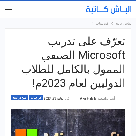
الباش كاتبة
كورسات
تعرّف على تدريب
Microsoft الصيفي
الممول بالكامل للطلاب
الدوليين لعام 2023م!
كورسات
منح دراسية
في
يوليو 23, 2023
كُتِب بواسطة
Aya Habib