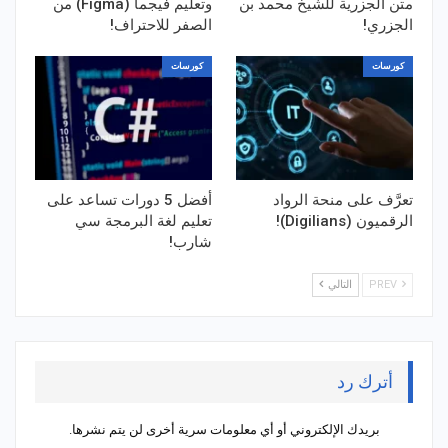
متن الجزرية للشيخ محمد بن
وتعليم فيجما (Figma) من
الجزري!
الصفر للاحتراف!
كورسات
كورسات
تعرَّف على منحة الرواد
أفضل 5 دورات تساعد على
الرقميون (Digilians)!
تعليم لغة البرمجة سي
شارب!
PREV
التالي
أترك رد
بريدك الإلكتروني أو أي معلومات سرية أخرى لن يتم نشرها.