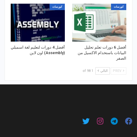
كورسات
كورسات
أفضل 6 دورات تعلم تحليل
أفضل 4 دورات لتعليم لغة اسمبلي
البيانات باستخدام الاكسيل من
(Assembly) اون لاين
الصفر
PREV
التالي
1 of 98