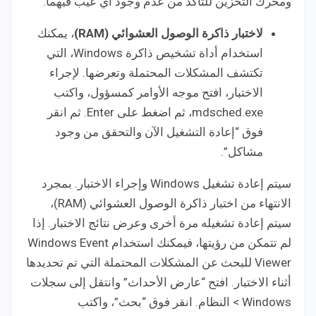
ومحرك التخزين للتأكد من عدم وجود أي عيب فيهما.
لاختبار ذاكرة الوصول العشوائي (RAM)
، يمكنك
استخدام أداة تشخيص ذاكرة Windows، التي
تكتشف المشكلات المحتملة وتعرضها. لإجراء
الاختبار، افتح موجه الأوامر كمسؤول، واكتب
mdsched.exe، ثم اضغط على Enter. ثم انقر
فوق “إعادة التشغيل الآن والتحقق من وجود
مشاكل”.
سيتم إعادة تشغيل Windows وإجراء الاختبار. بمجرد
الانتهاء من اختبار ذاكرة الوصول العشوائي (RAM)،
سيتم إعادة تشغيله مرة أخرى وعرض نتائج الاختبار. إذا
لم تتمكن من رؤيتها، فيمكنك استخدام Windows Event
Viewer للبحث عن المشكلات المحتملة التي تم تحديدها
أثناء الاختبار. افتح “عارض الأحداث” وانتقل إلى سجلات
Windows > النظام. انقر فوق “بحث”، واكتب