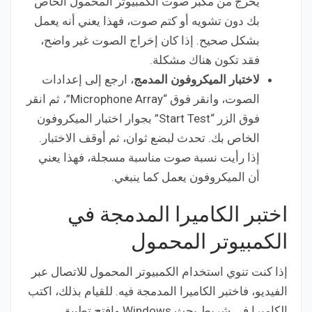
يخرج من مكبر صوت الكمبيوتر المحمول الخاص
بك دون تشويه أو كتم صوت، فهذا يعني أنه يعمل
بشكل صحيح. إذا كان إخراج الصوت غير واضح،
فقد تكون هناك مشكلة.
لاختبار الميكروفون المدمج
، ارجع إلى إعدادات
الصوت، وانقر فوق “Microphone Array”، ثم انقر
فوق الزر “Start Test” بجوار اختبار الميكروفون
الخاص بك. تحدث لبضع ثوان، ثم أوقف الاختبار.
إذا رأيت نسبة صوت مناسبة مسجلة، فهذا يعني
أن الميكروفون يعمل كما ينبغي.
اختبر الكاميرا المدمجة في
الكمبيوتر المحمول
إذا كنت تنوي استخدام الكمبيوتر المحمول للاتصال عبر
الفيديو، فاختبر الكاميرا المدمجة فيه. للقيام بذلك، اكتب
الكاميرا في شريط بحث Windows وافتح تطبيق