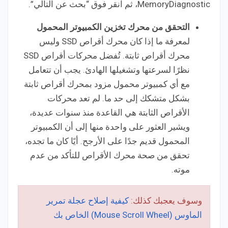
MemoryDiagnostic، ثم انقر فوق “بحث عن التالي”.
التحقق من محرك تخزين الكمبيوتر المحمول
لمعرفة ما إذا كان محرك أقراص SSD وليس
محرك أقراص ثابتة. تُفضل محركات أقراص SSD
نظرًا لسرعتها وتشغيلها الهادئ. يجب أن تتعامل
مع أي كمبيوتر محمول مزود بمحرك أقراص ثابتة
بشكل متشكك إلى حد ما. لم تعد محركات
الأقراص الثابتة هي القاعدة منذ سنوات عديدة،
ويشير العثور على واحدة منها إلى أن الكمبيوتر
المحمول قديم جدًا على الأرجح. أيًا كان ما تجده،
تحقق من صحة محرك الأقراص للتأكد من عدم
موته.
وسوف يعجبك كذلك:
كيفية إصلاح عجلة تمرير
الماوس (Mouse Scroll Wheel) الخاص بك