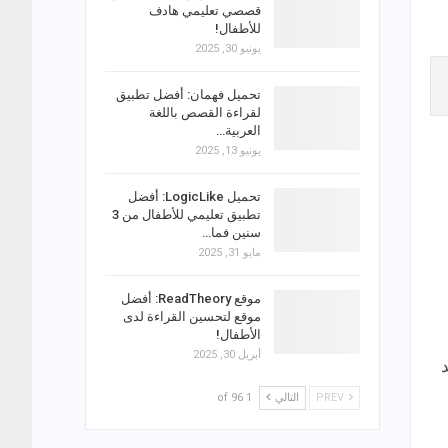
قصصي تعليمي هادف
للأطفال!
يونيو 30, 2025
تحميل فهمان: أفضل تطبيق
لقراءة القصص باللغة
العربية…
يونيو 13, 2025
تحميل LogicLike: أفضل
تطبيق تعليمي للأطفال من 3
سنين فما…
مايو 31, 2025
موقع ReadTheory: أفضل
موقع لتحسين القراءة لدى
الأطفال!
أبريل 30, 2025
PREV
التالي
1 of 96