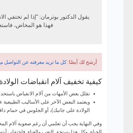
يقول الدكتور بوترمان: “إذا لم تختفي ال
فهذا هو المخاض، فاستعد
أرشح لك أيضًا:
كل ما تريد معرفته عن التواصل م
كيفية تخفيف آلام انقباضات الولادة
تقلل بعض الأمهات من آلام الانقباض باستخدام 
ويعتمد البعض الآخر على الأساليب الطبيعية ع
الولادة على جانبك)، أو الجلوس في حمام دافئ 
وفي النهاية يجب أن تعلمي أن رغم صعوبة آلام المخ
الحياة. وكل هذا يستحق التعب والعناء. فاحتفلي أيت