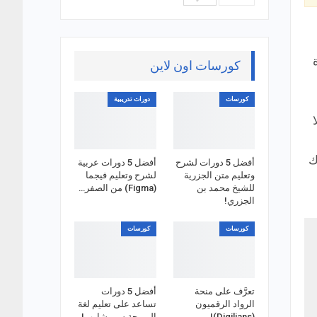
كورسات اون لاين
كورسات
دورات تدريبية
ك
أفضل 5 دورات لشرح
أفضل 5 دورات عربية
وتعليم متن الجزرية
لشرح وتعليم فيجما
للشيخ محمد بن
(Figma) من الصفر…
الجزري!
كورسات
كورسات
تعرَّف على منحة
أفضل 5 دورات
الرواد الرقميون
تساعد على تعليم لغة
(Digilians)!
البرمجة سي شارب!