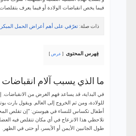
فيما يخص انقباضات الولادة أو فيما يعرف بتقلصات
ذات صلة:
تعرّفي على أهم أعراض الحمل المبكرة (rly Signs of Pregnancy
فِهرس المحتوى
عرض
ما الذي يسبب آلام انقباضات ا
في البداية، قد يساعد فهم الغرض من الانقباضات. 
للولادة، ومن ثم الخروج إلى العالم. ويقول بارت ب
أطفال تكساس للنساء في هيوستن: “إن تقلص المخ
تلاحظي هذا الانزعاج في أي مكان تتقلص فيه العض
طول الجانبين الأيمن أو الأيسر، أو حتى في الظهر.