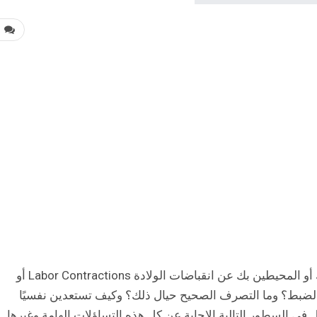
0
مع اقتراب موعد الولادة غالبًا ما تسمعين من طبيبك أو المحيطين بك عن انقباضات الولادة Labor Contractions أو
لضبط؟ وما التصرف الصحيح حيال ذلك؟ وكيف تستعدين نفسيًا
 في السطور التالية الإجابة عن كل هذه التساؤلات الهامة وغيرها