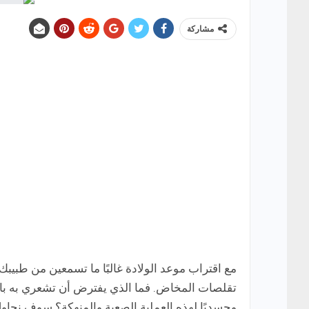
مشاركة
تقلصات المخاض. فما الذي يفترض أن تشعري به با
وجسديًا لهذه العملية الصعبة والمنهكة؟ سوف نحاول