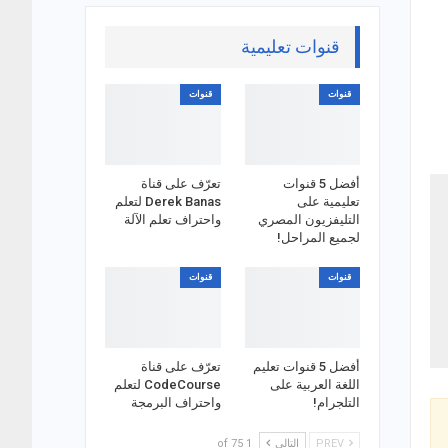
قنوات تعليمية
قنوات
قنوات
أفضل 5 قنوات
تعرّف على قناة
تعليمية على
Derek Banas لتعلم
التليفزيون المصري
واحتراف تعلم الآلة
لجميع المراحل!
قنوات
قنوات
أفضل 5 قنوات تعليم
تعرّف على قناة
اللغة العربية على
CodeCourse لتعلم
التلجرام!
واحتراف البرمجة
PREV
التالي
1 of 75