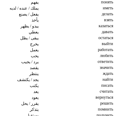
понять
يفهم
иметь
يملك / عنده / لديه
делать
يفعل / يصنع
взять
يأخذ
казаться
يبدو / يظهر
давать
يعطي
остаться
يبقى / يظل
выйти
يخرج
работать
يعمل
любить
يحب
ответить
يرد / يجيب
значить
يقصد
ждать
ينتظر
найти
يجد / يكتشف
писать
يكتب
считать
يعد
вернуться
يعود
решить
يقرر / يحل
помнить
يتذكر
получить
يستقبل