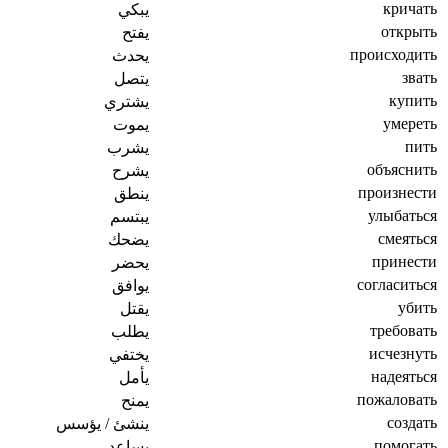
кричать
يبكي
открыть
يفتح
происходить
يحدث
звать
يتصل
купить
يشتري
умереть
يموت
пить
يشرب
объяснить
يشرح
произнести
ينطق
улыбаться
يبتسم
смеяться
يضحك
принести
يحضر
согласиться
يوافق
убить
يقتل
требовать
يطلب
исчезнуть
يختفي
надеяться
يأمل
пожаловать
يمنح
создать
ينشئ / يؤسس
помогать
يساعد