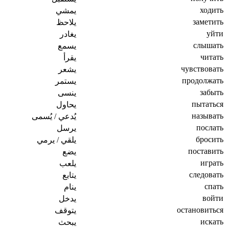
ходить
يمشي
заметить
يلاحظ
уйти
يغادر
слышать
يسمع
читать
يقرأ
чувствовать
يشعر
продолжать
يستمر
забыть
ينسى
пытаться
يحاول
называть
يُدعي / يُسمى
послать
يرسل
бросить
يلقي / يرمي
поставить
يضع
играть
يلعب
следовать
يتابع
спать
ينام
войти
يدخل
остановиться
يتوقف
искать
يبحث