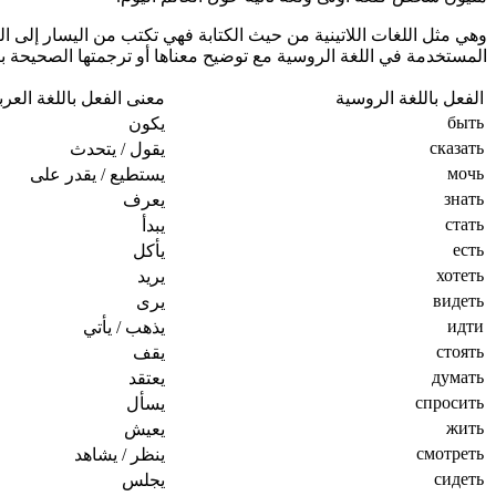
وهي مثل اللغات اللاتينية من حيث الكتابة فهي تكتب من اليسار إلى ا
المستخدمة في اللغة الروسية مع توضيح معناها أو ترجمتها الصحيحة بال
الفعل باللغة الروسية
معنى الفعل باللغة العرب
быть
يكون
сказать
يقول / يتحدث
мочь
يستطيع / يقدر على
знать
يعرف
стать
يبدأ
есть
يأكل
хотеть
يريد
видеть
يرى
идти
يذهب / يأتي
стоять
يقف
думать
يعتقد
спросить
يسأل
жить
يعيش
смотреть
ينظر / يشاهد
сидеть
يجلس