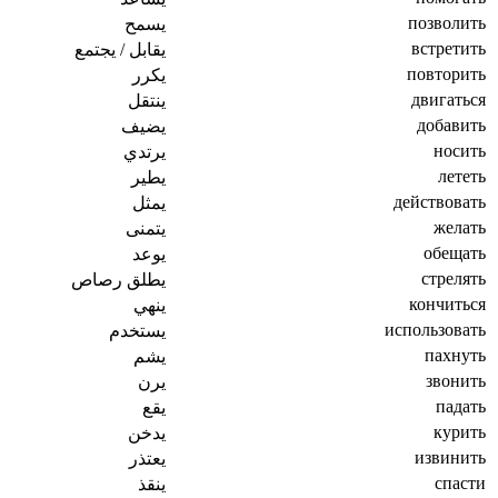
позволить
يسمح
встретить
يقابل / يجتمع
повторить
يكرر
двигаться
ينتقل
добавить
يضيف
носить
يرتدي
лететь
يطير
действовать
يمثل
желать
يتمنى
обещать
يوعد
стрелять
يطلق رصاص
кончиться
ينهي
использовать
يستخدم
пахнуть
يشم
звонить
يرن
падать
يقع
курить
يدخن
извинить
يعتذر
спасти
ينقذ