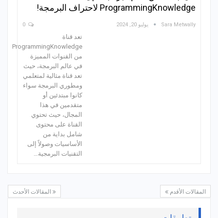
ProgrammingKnowledge لاحتراف البرمجة!
Sara Metwally
يوليو 20, 2024
0
تعد قناة
ProgrammingKnowledge
من القنوات المميزة
في عالم البرمجة، حيث
تعد قناة مثالية لمتعلمي
ومطوري البرمجة سواء
كانوا مبتدئين أو
متقدمين في هذا
المجال، حيث تحتوي
القناة على محتوى
شامل بداية من
الأساسيات وصولاً إلى
التقنيات البرمجية…
المقالات الأقدم
المقالات الأحدث
تطبيقات