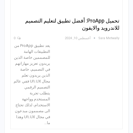
تحميل ProApp: أفضل تطبيق لتعليم التصميم
للاندرويد والايفون
Sara Metwally
أغسطس 10, 2024
0
يعد تطبيق ProApp من
التطبيقات الهامة
للمصممين خاصة الذين
يريدون تعزيز مهاراتهم
في التصميم، خاصة
الذين يريدون تعلم
مجال UI\ UX ففي عالم
التصميم الرقمي
يتطلب تجربة
المستخدم وواجهة
الاستخدام، لذلك تحتاج
الى مصممون مبدعون
في مجال UI\ UX وهذا
ما…