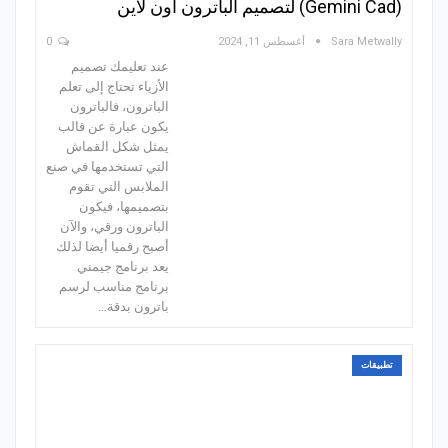
(Gemini Cad) لتصميم الباترون اون لاين
Sara Metwally
أغسطس 11, 2024
0
عند تعليمك تصميم
الأزياء تحتاج إلى تعلم
الباترون، فالباترون
يكون عبارة عن قالب
يمثل شكل القماش
التي تستخدمها في صنع
الملابس التي تقوم
بتصميمها، فيكون
الباترون ورقي، والآن
أصبح رقميا أيضا لذلك
يعد برنامج جيمني
برنامج مناسب لرسم
باترون بدقة…
تطبيقات