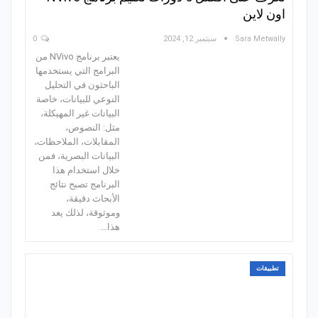
اون لاين
Sara Metwally
سبتمبر 12, 2024
0
يعتبر برنامج NVivo من
البرامج التي يستخدمها
الباحثون في التحليل
النوعي للبيانات، خاصة
البيانات غير المهيكلة،
مثل: النصوص،
المقابلات، الملاحظات،
البيانات البصرية، فمن
خلال استخدام هذا
البرنامج تصبح نتائج
الأبحاث دقيقة،
وموثوقة، لذلك يعد
هذا…
تطبيقات