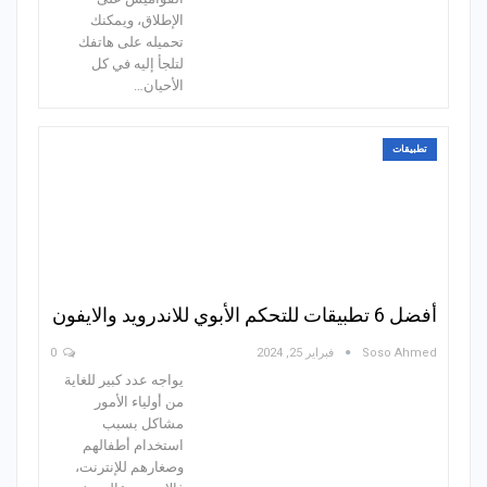
الإطلاق، ويمكنك
تحميله على هاتفك
لتلجأ إليه في كل
الأحيان…
تطبيقات
أفضل 6 تطبيقات للتحكم الأبوي للاندرويد والايفون
Soso Ahmed
فبراير 25, 2024
0
يواجه عدد كبير للغاية
من أولياء الأمور
مشاكل بسبب
استخدام أطفالهم
وصغارهم للإنترنت،