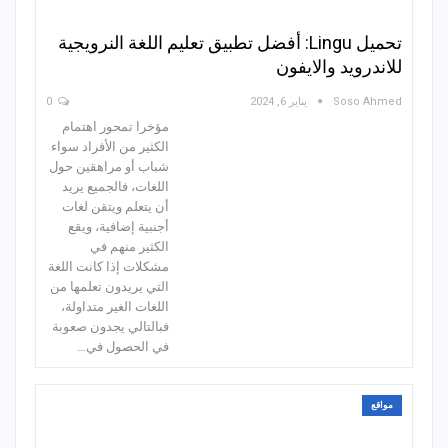
تحميل Lingu: أفضل تطبيق تعليم اللغة النرويجية
للاندرويد والايفون
Soso Ahmed
يناير 6, 2024
0
مؤخرا تمحور اهتمام
الكثير من الأفراد سواء
شباب أو مراهقين حول
اللغات، فالجميع يريد
أن يتعلم ويتقن لغات
أجنبية إضافية، ويقع
الكثير منهم في
مشكلات إذا كانت اللغة
التي يريدون تعلمها من
اللغات الغير متداولة،
فبالتالي يجدون صعوبة
في الحصول في…
مواقع