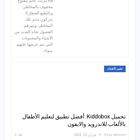
فالانترنت عالم مفتوح
محفوف بالمخاطر،
وبالطبع الصغار لا
يدركون مدى تلك
المخاطر، ويثيرهم
الفضول تجاه العديد من
الأشياء والمحتويات
التي يتم عرضها عليهم
سواء…
تعليم الأطفال
تحميل Kiddobox: أفضل تطبيق لتعليم الأطفال
بالألعاب للاندرويد والايفون
Soso Ahmed
فبراير 23, 2024
0