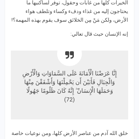
الخيرات كلها من غابات وحقول، توفر لساكنيها ما
يحتاجون إليه من غذاء ودفء وكساء وتلطف هواء
الأرض، ولكن مَنْ مِن الخلائق سوف يقوم بهذه المهمة؟!
إنه الإنسان حيث قال تعالي:
إِنَّا عَرَضْنَا الْأَمَانَةَ عَلَى السَّمَاوَاتِ وَالْأَرْضِ
وَالْجِبَالِ فَأَبَيْنَ أَن يَحْمِلْنَهَا وَأَشْفَقْنَ مِنْهَا
وَحَمَلَهَا الْإِنسَانُ ۖ إِنَّهُ كَانَ ظَلُومًا جَهُولًا
(72)
خلق الله آدم من عناصر الأرض كلها، ومن نوعيات خاصة