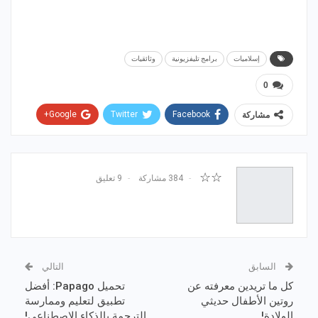
إسلاميات
برامج تليفزيونية
وثائقيات
0
Google+
Twitter
Facebook
مشاركة
WhatsApp
ReddIt
Email
Pinterest
☆☆
384 مشاركة
9 تعليق
السابق
التالي
كل ما تريدين معرفته عن
تحميل Papago: أفضل
روتين الأطفال حديثي
تطبيق لتعليم وممارسة
الولادة!
الترجمة بالذكاء الاصطناعي!