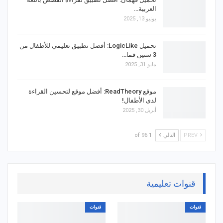
العربية…
يونيو 13, 2025
تحميل LogicLike: أفضل تطبيق تعليمي للأطفال من
3 سنين فما…
مايو 31, 2025
موقع ReadTheory: أفضل موقع لتحسين القراءة
لدى الأطفال!
أبريل 30, 2025
PREV
التالي
1 of 96
قنوات تعليمية
قنوات
قنوات