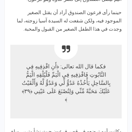
حينما رأى فرعون الصندوق أراد أن يقتل الصغير
الموجود فيه، ولكن شفعت له السيدة آسيا زوجته، لما
وجدت في هذا الطفل الصغير من القبول والمحبة.
فكما قال الله تعالى: ﴿أَنِ اقْذِفِيهِ فِي
التَّابُوتِ فَاقْذِفِيهِ فِي الْيَمِّ فَلْيُلْقِهِ الْيَمُّ
بِالسَّاحِلِ يَأْخُذْهُ عَدُوٌّ لِّي وَعَدُوٌّ لَّهُ وَأَلْقَيْتُ
عَلَيْكَ مَحَبَّةً مِّنِّي وَلِتُصْنَعَ عَلَى عَيْنِي ﴿٣٩﴾
﴾
وكانت أمه ترضعه في قصر فرعون حيث نشأ وتربى وبلغ