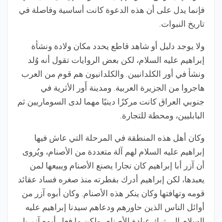
فإنما يدل على أن هذه الدعوة كانت أساسية وفاصلة في
تاريخ النبوات.
ولا يوجد دليل أو شاهد قاطع يحدد مكان ولادة ونشأة
إبراهيم عليه السلام، لكن بعض الروايات تقول أنه وُلد
ونشأ في أور الكلدانيين. والكلدانيون هم قوم من العرب
هاجروا من الجزيرة العربية. ومدينة أَور الأثرية في
جنوبي العراق كانت مركزًا دينيًا مهما لدى السوماريين ثم
البابليين، ومحطة للتجارة.
وكان أهل هذه المنطقة في المرحلة التي عاش فيها
إبراهيم عليه السلام لهم آلة متعددة من الأصنام، ويُروى
أن آزر أبا إبراهيم كان نجارا يصنع الأصنام ويبيعها لمن
يعبدها، لكن إبراهيم أدرك بفطرته منذ صغره فساد عقائد
قومه وتهافتها وكان ينكر هذه الأصنام. وكان أبوه آزر من
أوائل الناس الذين حاورهم ودعاهم سيدنا إبراهيم عليه
السلام إلى ترك عبادة الأصنام، ولكن ما فعل أبوه آزر يا