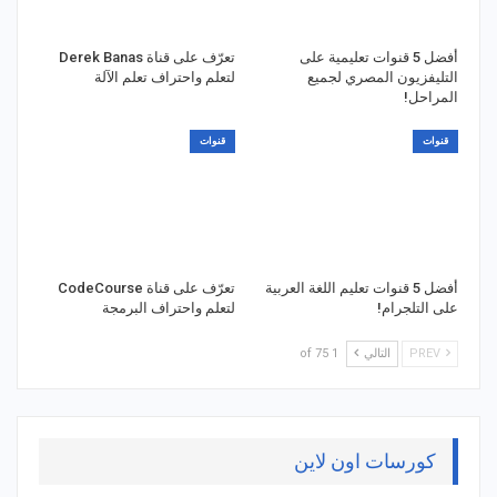
أفضل 5 قنوات تعليمية على
تعرّف على قناة Derek Banas
التليفزيون المصري لجميع
لتعلم واحتراف تعلم الآلة
المراحل!
قنوات
قنوات
أفضل 5 قنوات تعليم اللغة العربية
تعرّف على قناة CodeCourse
على التلجرام!
لتعلم واحتراف البرمجة
PREV
التالي
1 of 75
كورسات اون لاين