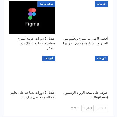
كورسات
دورات تدريبية
أفضل 5 دورات لشرح وتعليم متن
أفضل 5 دورات عربية لشرح
الجزرية للشيخ محمد بن الجزري!
وتعليم فيجما (Figma) من
الصفر…
كورسات
كورسات
تعرَّف على منحة الرواد الرقميون
أفضل 5 دورات تساعد على تعليم
(Digilians)!
لغة البرمجة سي شارب!
PREV
التالي
1 of 99