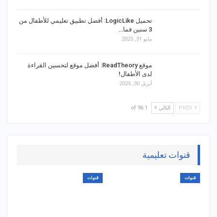
تحميل LogicLike: أفضل تطبيق تعليمي للأطفال من
3 سنين فما…
مايو 31, 2025
موقع ReadTheory: أفضل موقع لتحسين القراءة
لدى الأطفال!
أبريل 30, 2025
PREV
التالي
1 of 96
قنوات تعليمية
قنوات
قنوات