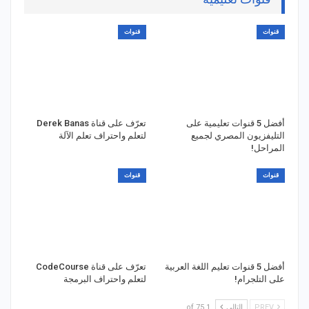
قنوات
قنوات
أفضل 5 قنوات تعليمية على
تعرّف على قناة Derek Banas
التليفزيون المصري لجميع
لتعلم واحتراف تعلم الآلة
المراحل!
قنوات
قنوات
أفضل 5 قنوات تعليم اللغة العربية
تعرّف على قناة CodeCourse
على التلجرام!
لتعلم واحتراف البرمجة
PREV
التالي
1 of 75