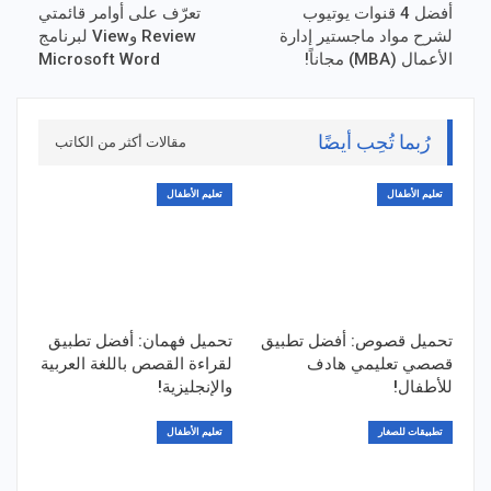
أفضل 4 قنوات يوتيوب
تعرّف على أوامر قائمتي
لشرح مواد ماجستير إدارة
Review وView لبرنامج
الأعمال (MBA) مجاناً!
Microsoft Word
رُبما تُحِب أيضًا
مقالات أكثر من الكاتب
تعليم الأطفال
تعليم الأطفال
تحميل قصوص: أفضل تطبيق
تحميل فهمان: أفضل تطبيق
قصصي تعليمي هادف
لقراءة القصص باللغة العربية
للأطفال!
والإنجليزية!
تطبيقات للصغار
تعليم الأطفال