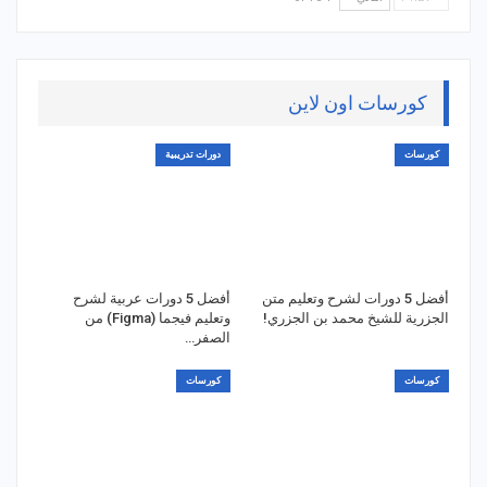
كورسات اون لاين
كورسات
دورات تدريبية
أفضل 5 دورات لشرح وتعليم متن
أفضل 5 دورات عربية لشرح
الجزرية للشيخ محمد بن الجزري!
وتعليم فيجما (Figma) من
الصفر…
كورسات
كورسات