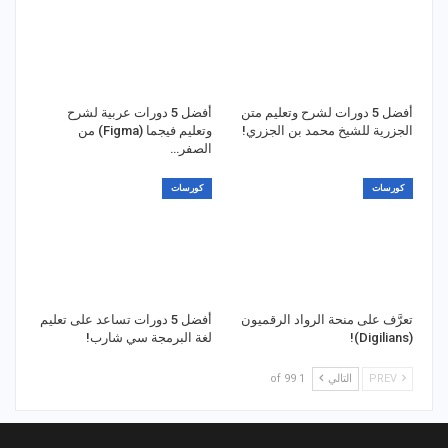
أفضل 5 دورات لشرح وتعليم متن
أفضل 5 دورات عربية لشرح
الجزرية للشيخ محمد بن الجزري!
وتعليم فيجما (Figma) من
الصفر…
كورسات
كورسات
تعرَّف على منحة الرواد الرقميون
أفضل 5 دورات تساعد على تعليم
(Digilians)!
لغة البرمجة سي شارب!
PREV
التالي
1 of 99