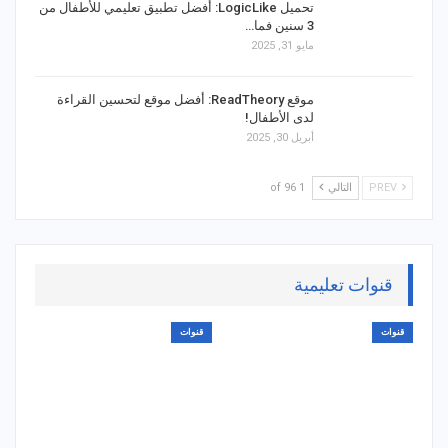
تحميل LogicLike: أفضل تطبيق تعليمي للأطفال من
3 سنين فما…
مايو 31, 2025
موقع ReadTheory: أفضل موقع لتحسين القراءة
لدى الأطفال!
أبريل 30, 2025
PREV
التالي
1 of 96
قنوات تعليمية
قنوات
قنوات