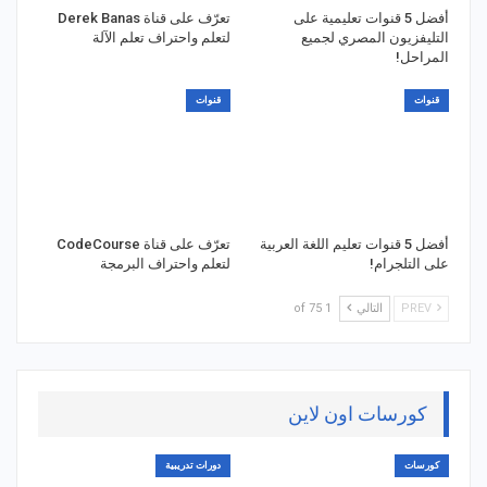
أفضل 5 قنوات تعليمية على
تعرّف على قناة Derek Banas
التليفزيون المصري لجميع
لتعلم واحتراف تعلم الآلة
المراحل!
قنوات
قنوات
أفضل 5 قنوات تعليم اللغة العربية
تعرّف على قناة CodeCourse
على التلجرام!
لتعلم واحتراف البرمجة
PREV
التالي
1 of 75
كورسات اون لاين
كورسات
دورات تدريبية