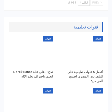
PREV
التالي
1 of 96
قنوات تعليمية
قنوات
قنوات
أفضل 5 قنوات تعليمية على
تعرّف على قناة Derek Banas
التليفزيون المصري لجميع
لتعلم واحتراف تعلم الآلة
المراحل!
قنوات
قنوات