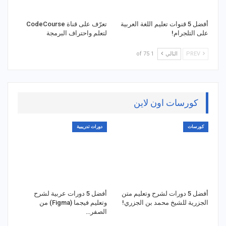
أفضل 5 قنوات تعليم اللغة العربية
تعرّف على قناة CodeCourse
على التلجرام!
لتعلم واحتراف البرمجة
PREV
التالي
1 of 75
كورسات اون لاين
كورسات
دورات تدريبية
أفضل 5 دورات لشرح وتعليم متن
أفضل 5 دورات عربية لشرح
الجزرية للشيخ محمد بن الجزري!
وتعليم فيجما (Figma) من
الصفر…