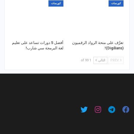
كورسات
كورسات
تعرَّف على منحة الرواد الرقميون
أفضل 5 دورات تساعد على تعليم
(Digilians)!
لغة البرمجة سي شارب!
PREV
التالي
1 of 99