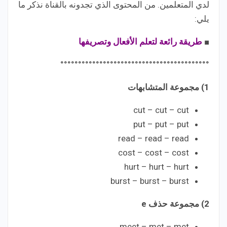
لدي المتعلمين. من المحتوى الذي تجدونه بالقناة نذكر ما
يلي:
■
طريقة رائعة لتعلم الأفعال وتصريفها
°°°°°°°°°°°°°°°°°°°°°°°°°°°°°°°°°°°°°°°°°°
1) مجموعة المتشابهات
cut – cut – cut
put – put – put
read – read – read
cost – cost – cost
hurt – hurt – hurt
burst – burst – burst
2) مجموعة حذف e
meet – met – met