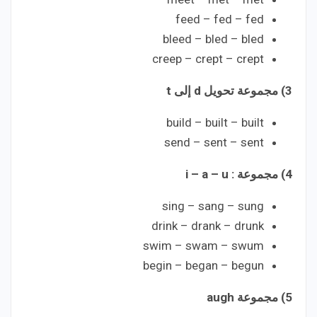
feed – fed – fed
bleed – bled – bled
creep – crept – crept
3) مجموعة تحويل d إلى t
build – built – built
send – sent – sent
4) مجموعة : i – a – u
sing – sang – sung
drink – drank – drunk
swim – swam – swum
begin – began – begun
5) مجموعة augh