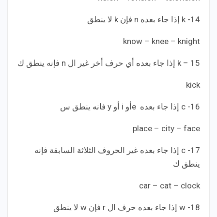
14- k إذا جاء بعده n فإن k لا ينطق
know – knee – knight
15 – k إذا جاء بعده أي حرف أخر غير ال n فإنه ينطق ك
kick
16- c إذا جاء بعده eأو i أو y فانه ينطق س
place – city – face
17- c إذا جاء بعده غير الحروف الثلاثة السابقة فإنه
ينطق ك
car – cat – clock
18- w إذا جاء بعده حرف ال r فإن w لا ينطق