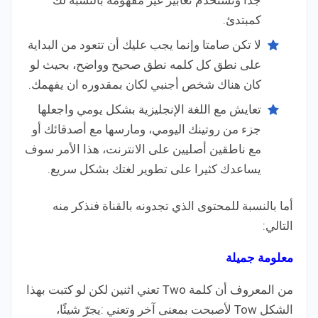
جدا وتستخدم تعابير غير مفهومة بالنسبة لك
كمبتدئ.
لا تكن صامتا وإنما يجب عليك أن تتعود من البداية
على نطق كل كلمه نطق صحيح وواضح، بحيث لو
كان هناك شخص أجنبي لكان بمقدوره ان يفهمك.
تعايش مع اللغة الإنجليزية بشكل يومي واجعلها
جزء من روتينك اليومي، ومارسها مع أصدقائك أو
مع ناطقين أصليين على الانترنت، هذا الأمر سوف
يساعدك كثيرا على تطوير لغتك بشكل سريع.
أما بالنسبة للمحتوى الذي تجدونه بالقناة فنذكر منه
التالي:
معلومة جميلة
من المعروف أن كلمة Two تعني اثنين لكن لو كتبت بهذا
الشكل Tow لأصبحت بمعنى آخر وتعني :يجرّ شيئًا،