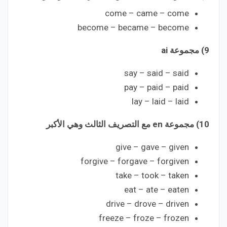
come – came – come
become – became – become
9) مجموعة ai
say – said – said
pay – paid – paid
lay – laid – laid
10) مجموعة en مع التصريف الثالث وهي الأكبر
give – gave – given
forgive – forgave – forgiven
take – took – taken
eat – ate – eaten
drive – drove – driven
freeze – froze – frozen