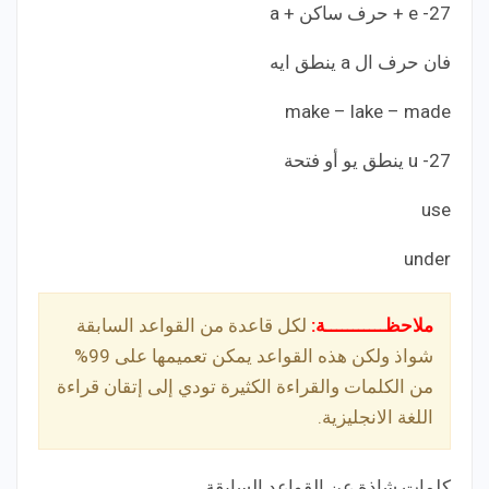
27- e + حرف ساكن + a
فان حرف ال a ينطق ايه
make – lake – made
27- u ينطق يو أو فتحة
use
under
ملاحظـــــــــــة:
لكل قاعدة من القواعد السابقة
شواذ ولكن هذه القواعد يمكن تعميمها على 99%
من الكلمات والقراءة الكثيرة تودي إلى إتقان قراءة
اللغة الانجليزية.
كلمات شاذة عن القواعد السابقة