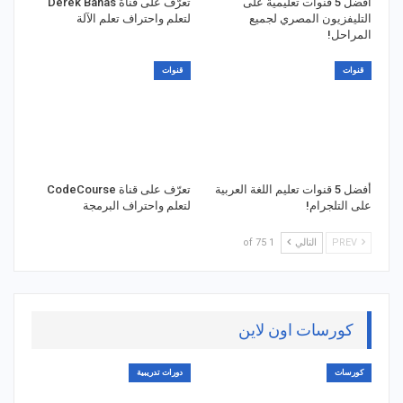
أفضل 5 قنوات تعليمية على
تعرّف على قناة Derek Banas
التليفزيون المصري لجميع
لتعلم واحتراف تعلم الآلة
المراحل!
قنوات
قنوات
أفضل 5 قنوات تعليم اللغة العربية
تعرّف على قناة CodeCourse
على التلجرام!
لتعلم واحتراف البرمجة
PREV
التالي
1 of 75
كورسات اون لاين
كورسات
دورات تدريبية