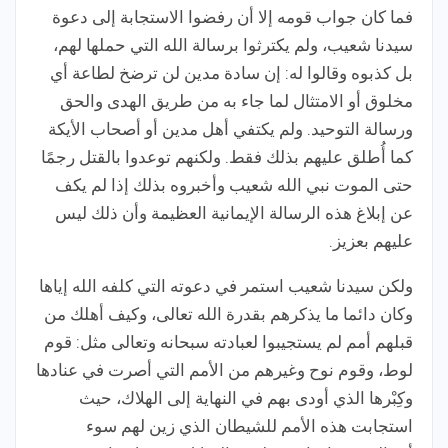
فما كان جواب قومه إلا أن رفضوا الاستجابة إلى دعوة
سيدنا شعيب، ولم يكترثوا برسالة الله التي حملها لهم،
بل كذبوه وقالوا له: إن سادة مدين لن ترضخ لطاعة أي
مخلوق أو الامتثال لما جاء به من طريق الهدى والحق
ورسالة التوحيد. ولم يكتفي أهل مدين أو أصحاب الأيكة
كما أُطلق عليهم بذلك فقط. ولكنهم توعدوا بالقتل رجمًا
حتى الموت نبي الله شعيب وأخبروه بذلك إذا لم يكف
عن إبلاغ هذه الرسالة الإيمانية العظيمة وأن ذلك ليس
عليهم بعزيز.
ولكن سيدنا شعيب استمر في دعوته التي كلفه الله إياها
وكان دائما ما يذكرهم بقدرة الله تعالى، وكيف أهلك من
قبلهم أمم لم يستجيبوا لعبادته سبحانه وتعالى مثل: قوم
لوط، وقوم نوح وغيرهم من الأمم التي أصرت في عنادها
وكِبْرها الذي أودى بهم في النهاية إلى الهلاك، حيث
استجابت هذه الأمم للشيطان الذي زين لهم سوء