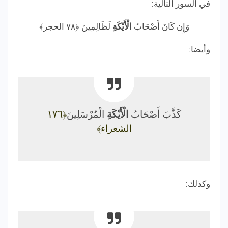
في السور التالية:
وَإِن
كَانَ
أَصْحَابُ
الْأَيْكَةِ
لَظَالِمِينَ
﴿٧٨ الحجر﴾
وأيضا:
كَذَّبَ
أَصْحَابُ
الْأَيْكَةِ
الْمُرْسَلِينَ
﴿١٧٦
الشعراء﴾
وكذلك: