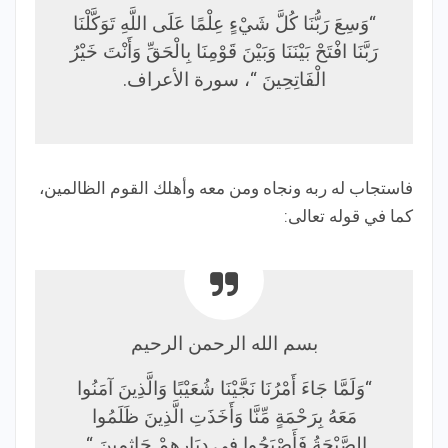
“وَسِعَ رَبُّنَا كُلَّ شَيْءٍ عِلْمًا عَلَى اللَّهِ تَوَكَّلْنَا
رَبَّنَا افْتَحْ بَيْنَنَا وَبَيْنَ قَوْمِنَا بِالْحَقِّ وَأَنْتَ خَيْرُ
الْفَاتِحِينَ “، سورة الأعراف.
فاستجاب له ربه ونجاه ومن معه وأهلك القوم الظالمين،
كما في قوله تعالى:
بسم الله الرحمن الرحيم
“وَلَمَّا جَاءَ أَمْرُنَا نَجَّيْنَا شُعَيْبًا وَالَّذِينَ آمَنُوا
مَعَهُ بِرَحْمَةٍ مِّنَّا وَأَخَذَتِ الَّذِينَ ظَلَمُوا
الصَّيْحَةُ فَأَصْبَحُوا فِي دِيَارِهِمْ جَاثِمِينَ “.