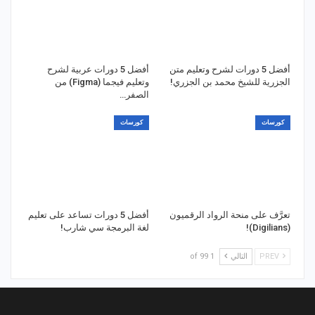
أفضل 5 دورات لشرح وتعليم متن
أفضل 5 دورات عربية لشرح
الجزرية للشيخ محمد بن الجزري!
وتعليم فيجما (Figma) من
الصفر…
كورسات
كورسات
تعرَّف على منحة الرواد الرقميون
أفضل 5 دورات تساعد على تعليم
(Digilians)!
لغة البرمجة سي شارب!
PREV
التالي
1 of 99