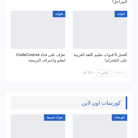
المراحل!
قنوات
قنوات
أفضل 5 قنوات تعليم اللغة العربية
تعرّف على قناة CodeCourse
على التلجرام!
لتعلم واحتراف البرمجة
PREV
التالي
1 of 75
كورسات اون لاين
كورسات
دورات تدريبية