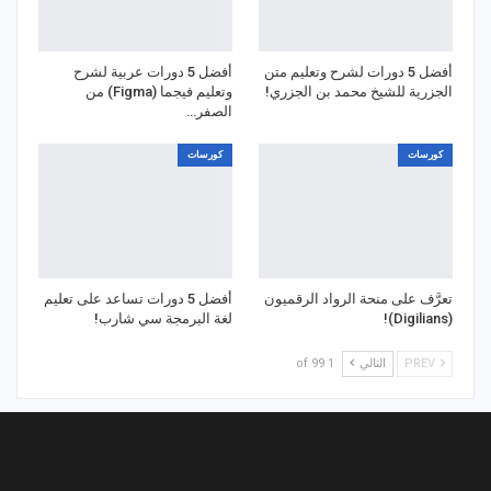
أفضل 5 دورات لشرح وتعليم متن
أفضل 5 دورات عربية لشرح
الجزرية للشيخ محمد بن الجزري!
وتعليم فيجما (Figma) من
الصفر…
كورسات
كورسات
تعرَّف على منحة الرواد الرقميون
أفضل 5 دورات تساعد على تعليم
(Digilians)!
لغة البرمجة سي شارب!
PREV
التالي
1 of 99