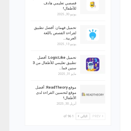
قصصي تعليمي هادف
للأطفال!
يونيو 30, 2025
تحميل فهمان: أفضل تطبيق
لقراءة القصص باللغة
العربية…
يونيو 13, 2025
تحميل LogicLike: أفضل
تطبيق تعليمي للأطفال من 3
سنين فما…
مايو 31, 2025
موقع ReadTheory: أفضل
موقع لتحسين القراءة لدى
الأطفال!
أبريل 30, 2025
PREV
التالي
1 of 96