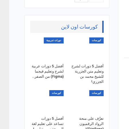
كورسات اون لاين
كورسات
دورات تدريبية
أفضل 5 دورات لشرح
أفضل 5 دورات عربية
وتعليم متن الجزرية
لشرح وتعليم فيجما
للشيخ محمد بن
(Figma) من الصفر…
الجزري!
كورسات
كورسات
تعرَّف على منحة
أفضل 5 دورات
الرواد الرقميون
تساعد على تعليم لغة
(Digilians)!
البرمجة سي شارب!