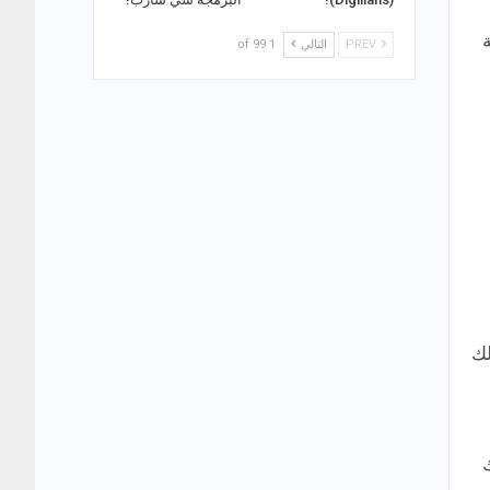
PREV
التالي
1 of 99
لك