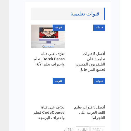
قنوات تعليمية
قنوات
قنوات
أفضل 5 قنوات
تعرّف على قناة
تعليمية على
Derek Banas لتعلم
التليفزيون المصري
واحتراف تعلم الآلة
لجميع المراحل!
قنوات
قنوات
أفضل 5 قنوات تعليم
تعرّف على قناة
اللغة العربية على
CodeCourse لتعلم
التلجرام!
واحتراف البرمجة
PREV
التالي
1 of 75