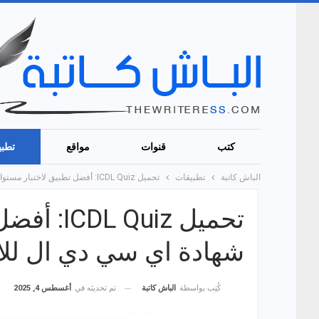
كتب
قنوات
مواقع
تطبي
الباش كاتبة
تطبيقات
تحميل ICDL Quiz: أفضل تطبيق لاختبار مستواك في شهادة اي سي دي ال للاندرويد!
تحميل uiz
شهادة اي سي دي ال للان
تم تحديثه في
أغسطس 4, 2025
كُتِب بواسطة
الباش كاتبة