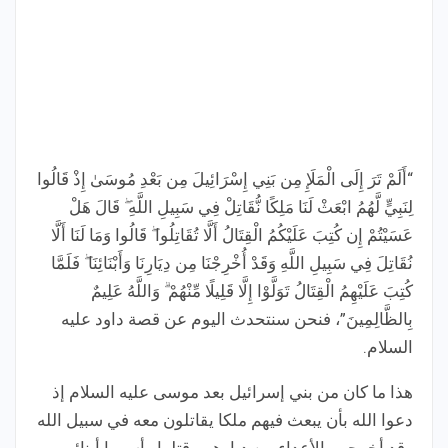
“أَلَمْ تَرَ إِلَى الْمَلَإِ مِن بَنِي إِسْرَائِيلَ مِن بَعْدِ مُوسَىٰ إِذْ قَالُوا
لِنَبِيٍّ لَّهُمُ ابْعَثْ لَنَا مَلِكًا نُّقَاتِلْ فِي سَبِيلِ اللَّهِ ۖ قَالَ هَلْ
عَسَيْتُمْ إِن كُتِبَ عَلَيْكُمُ الْقِتَالُ أَلَّا تُقَاتِلُوا ۖ قَالُوا وَمَا لَنَا أَلَّا
نُقَاتِلَ فِي سَبِيلِ اللَّهِ وَقَدْ أُخْرِجْنَا مِن دِيَارِنَا وَأَبْنَائِنَا ۖ فَلَمَّا
كُتِبَ عَلَيْهِمُ الْقِتَالُ تَوَلَّوْا إِلَّا قَلِيلًا مِّنْهُمْ ۗ وَاللَّهُ عَلِيمٌ
بِالظَّالِمِينَ”، فنحن سنتحدث اليوم عن قصة داود عليه
السلام.
هذا ما كان من بني إسرائيل بعد موسى عليه السلام إذ
دعوا الله بأن يبعث فيهم ملكا يقاتلون معه في سبيل الله
وقد أخرجهم الأعداء من ديارهم وقتلوا وأسروا أبنائهم