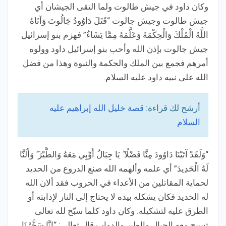
وكان داود في جيش طالوت ولما التقى الجيشان أي
جيش طالوت وجيش جالوت “قَتَلَ دَاوُودُ جَالُوتَ وَآتَاهُ
اللَّهُ الْمُلْكَ وَالْحِكْمَةَ وَعَلَّمَهُ مِمَّا يَشَاءُ” فهزم بنو إسرائيل
جيش جالوت بإذن الله وأحب بنو إسرائيل داود وولوه
أمرهم فجمع بين الملك والحكمة والنبوة وهذا من فضل
الله على نبيه داود عليه السلام.
أرشح لك قراءة:
قصة خليل الله إبراهيم عليه
السلام
“وَلَقَدْ آتَيْنَا دَاوُودَ مِنَّا فَضْلًا ۖ يَا جِبَالُ أَوِّبِي مَعَهُ وَالطَّيْرَ ۖ وَأَلَنَّا
لَهُ الْحَدِيدَ” أي علمه وألهمه الله صنع الدروع من الحديد
لحماية المقاتلين من الأعداء في الحروب فقد ألان الله
له الحديد فكان يشكله بيده لا يحتاج إلى النار لإذابته أو
الطرق عليه لتشكيله. وكان داود كلما سبّح لله تعالى
تسبح معه الجبال والطير والدواب قال تعالى: “إِنَّا سَخَّرْنَا