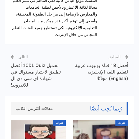
أسست موقع الباش كاتبة لكي أساهم في نشر العلم
مجانًا لكافة الأعمار وبالأخص لطلبة الجامعات
والمدارس بالإضافة إلى مراحل الطفولة المختلفة،
وأسعى إلى توفير أكبر قدر ممكن من المصادر
التعليمية الإلكترونية لكي تستطيع جميع الفئات التعلم
المجاني من خلال الإنترنت.
السابق
التالي
أفضل 18 قناة يوتيوب عربية
تحميل ICDL Quiz: أفضل
لتعليم اللغة الإنجليزية
تطبيق لاختبار مستواك في
(English) مجانًا!
شهادة اي سي دي ال
للاندرويد!
رُبما تُحِب أيضًا
مقالات أكثر من الكاتب
قنوات
قنوات