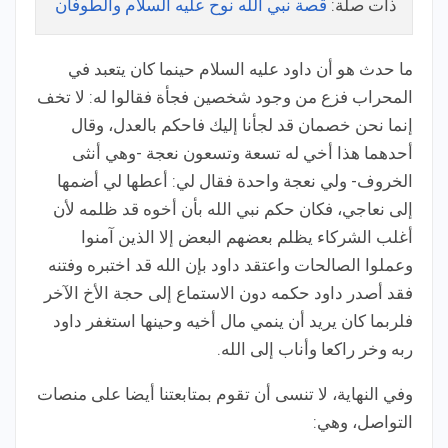
ذات صلة:
قصة نبي الله نوح عليه السلام والطوفان
ما حدث هو أن داود عليه السلام حينما كان يتعبد في
المحراب فزع من وجود شخصين فجأة فقالوا له: لا تخف
إنما نحن خصمان قد لجأنا إليك فاحكم بالعدل، وقال
أحدهما هذا أخي له تسعة وتسعون نعجة -وهي أنثى
الخروف- ولي نعجة واحدة فقال لي: أعطها لي أضمها
إلى نعاجي، فكان حكم نبي الله بأن أخوه قد ظلمه لأن
أغلب الشركاء يظلم بعضهم البعض إلا الذين آمنوا
وعملوا الصالحات واعتقد داود بإن الله قد اختبره وفتنه
فقد أصدر داود حكمه دون الاستماع إلى حجة الأخ الآخر
فلربما كان يريد أن ينمي مال أخيه وحينها استغفر داود
ربه وخر راكعا وأناب إلى الله.
وفي النهاية، لا تنسى أن تقوم بمتابعتنا أيضا على منصات
التواصل، وهي: