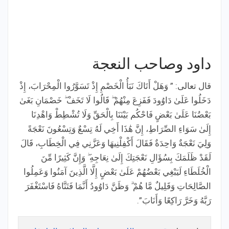
داود وصاحب النعجة
قال تعالى: ” وَهَلْ أَتَاكَ نَبَأُ الْخَصْمِ إِذْ تَسَوَّرُوا الْمِحْرَابَ، إِذْ
دَخَلُوا عَلَىٰ دَاوُودَ فَفَزِعَ مِنْهُمْ ۖ قَالُوا لَا تَخَفْ ۖ خَصْمَانِ بَغَىٰ
بَعْضُنَا عَلَىٰ بَعْضٍ فَاحْكُم بَيْنَنَا بِالْحَقِّ وَلَا تُشْطِطْ وَاهْدِنَا
إِلَىٰ سَوَاءِ الصِّرَاطِ، إِنَّ هَٰذَا أَخِي لَهُ تِسْعٌ وَتِسْعُونَ نَعْجَةً
وَلِيَ نَعْجَةٌ وَاحِدَةٌ فَقَالَ أَكْفِلْنِيهَا وَعَزَّنِي فِي الْخِطَابِ، قَالَ
لَقَدْ ظَلَمَكَ بِسُؤَالِ نَعْجَتِكَ إِلَىٰ نِعَاجِهِ ۖ وَإِنَّ كَثِيرًا مِّنَ
الْخُلَطَاءِ لَيَبْغِي بَعْضُهُمْ عَلَىٰ بَعْضٍ إِلَّا الَّذِينَ آمَنُوا وَعَمِلُوا
الصَّالِحَاتِ وَقَلِيلٌ مَّا هُمْ ۗ وَظَنَّ دَاوُودُ أَنَّمَا فَتَنَّاهُ فَاسْتَغْفَرَ
رَبَّهُ وَخَرَّ رَاكِعًا وَأَنَابَ”.