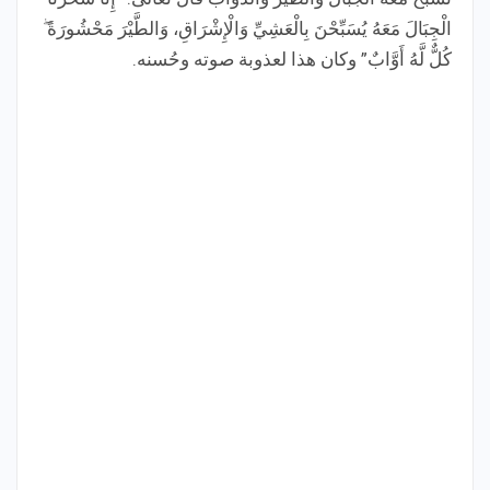
الْجِبَالَ مَعَهُ يُسَبِّحْنَ بِالْعَشِيِّ وَالْإِشْرَاقِ، وَالطَّيْرَ مَحْشُورَةً ۖ
كُلٌّ لَّهُ أَوَّابٌ” وكان هذا لعذوبة صوته وحُسنه.