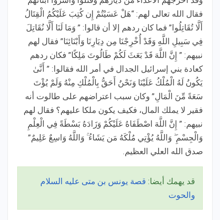
فقال الله تعالى لهم: “هَلْ عَسَيْتُمْ إِن كُتِبَ عَلَيْكُمُ الْقِتَالُ
أَلَّا تُقَاتِلُوا” فما كان ردهم إلا أن قالوا: ” وَمَا لَنَا أَلَّا نُقَاتِلَ
فِي سَبِيلِ اللَّهِ وَقَدْ أُخْرِجْنَا مِن دِيَارِنَا وَأَبْنَائِنَا” فقال لهم
نبيهم: ” إِنَّ اللَّهَ قَدْ بَعَثَ لَكُمْ طَالُوتَ مَلِكًا” فكان ردهم
كعادة بني إسرائيل الجدال في أمر الله فقالوا: ” أَنَّىٰ
يَكُونُ لَهُ الْمُلْكُ عَلَيْنَا وَنَحْنُ أَحَقُّ بِالْمُلْكِ مِنْهُ وَلَمْ يُؤْتَ
سَعَةً مِّنَ الْمَالِ” وكان سبب اعتراضهم على طالوت أنه
فقير لا يملك المال، فكيف يكون ملكا عليهم؟ فقال لهم
نبيهم: ” إِنَّ اللَّهَ اصْطَفَاهُ عَلَيْكُمْ وَزَادَهُ بَسْطَةً فِي الْعِلْمِ
وَالْجِسْمِ ۖ وَاللَّهُ يُؤْتِي مُلْكَهُ مَن يَشَاءُ ۚ وَاللَّهُ وَاسِعٌ عَلِيمٌ”
صدق الله العلي العظيم.
قد يهمك أيضا:
قصة يونس بن متى عليه السلام
والحوت