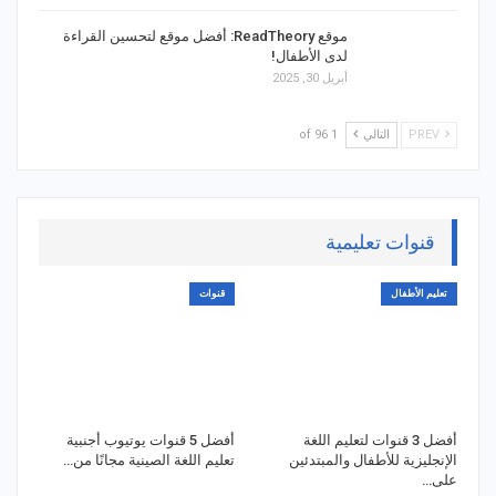
موقع ReadTheory: أفضل موقع لتحسين القراءة
لدى الأطفال!
أبريل 30, 2025
PREV
التالي
1 of 96
قنوات تعليمية
تعليم الأطفال
قنوات
أفضل 3 قنوات لتعليم اللغة
أفضل 5 قنوات يوتيوب أجنبية
الإنجليزية للأطفال والمبتدئين
تعليم اللغة الصينية مجانًا من…
على…