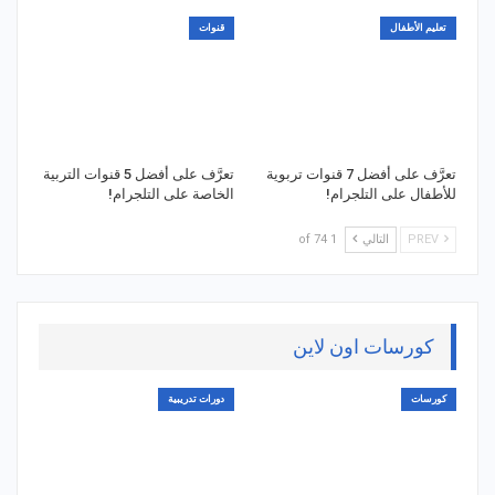
تعليم الأطفال
قنوات
تعرَّف على أفضل 7 قنوات تربوية
تعرَّف على أفضل 5 قنوات التربية
للأطفال على التلجرام!
الخاصة على التلجرام!
PREV
التالي
1 of 74
كورسات اون لاين
كورسات
دورات تدريبية