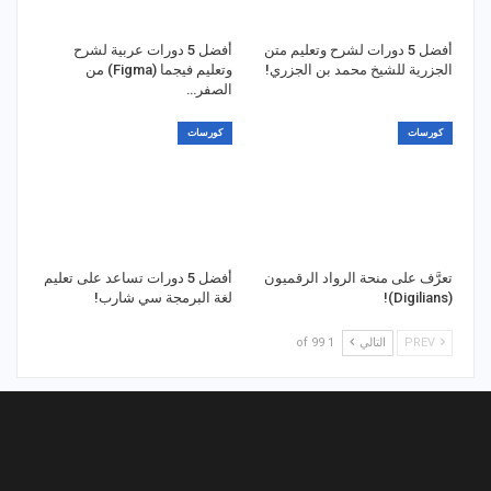
أفضل 5 دورات لشرح وتعليم متن
أفضل 5 دورات عربية لشرح
الجزرية للشيخ محمد بن الجزري!
وتعليم فيجما (Figma) من
الصفر…
كورسات
كورسات
تعرَّف على منحة الرواد الرقميون
أفضل 5 دورات تساعد على تعليم
(Digilians)!
لغة البرمجة سي شارب!
PREV
التالي
1 of 99