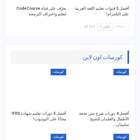
أفضل 5 قنوات تعليم اللغة العربية
تعرّف على قناة CodeCourse
على التلجرام!
لتعلم واحتراف البرمجة
PREV
التالي
1 of 75
كورسات اون لاين
كورسات
كورسات
أفضل 4 دورات شرح متن تحفة
أفضل 5 دورات تعليم شهادة IFRS
الأطفال والغلمان للشيخ
مجانًا على اليوتيوب!
سليمان…
كورسات
كورسات