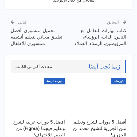
المجاني من خلال الإنترنت.
السابق
التالي
كتاب مهارات التعامل مع
تحميل منتسوري: أفضل
الناس: الذات، الرؤساء،
تطبيق مجاني لتعليم أنشطة
المرؤوسين، الزملاء، العملاء
منتسوري للأطفال
رُبما تُحِب أيضًا
مقالات أكثر من الكاتب
كورسات
دورات تدريبية
أفضل 5 دورات لشرح وتعليم
أفضل 5 دورات عربية لشرح
متن الجزرية للشيخ محمد بن
وتعليم فيجما (Figma) من
الجزري!
الصفر للاحتراف!