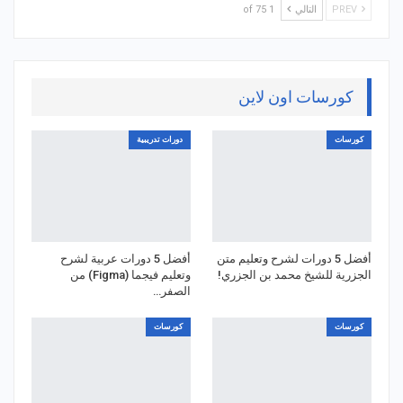
PREV
التالي
1 of 75
كورسات اون لاين
كورسات
دورات تدريبية
أفضل 5 دورات لشرح وتعليم متن
أفضل 5 دورات عربية لشرح
الجزرية للشيخ محمد بن الجزري!
وتعليم فيجما (Figma) من
الصفر…
كورسات
كورسات