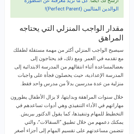
أرشح لك أيضًا:
كل ما تريد معرفته عن أسطورة
الوالدين المثاليين (Perfect Parent)!
مقدار الواجب المنزلي التي يحتاجه
المراهق
سيصبح الواجب المنزلي أكثر من مهمة مستقلة لطفلك
مع تقدمه في العمر. ومع ذلك، قد يحتاجون إلى
بعضالمساعدة أثناء انتقالهم من المدرسة الابتدائية إلى
المدرسة الإعدادية، حيث يحصلون فجأة على واجبات
منزلية من عدة مدرسين بدلاً من مدرس واحد فقط.
خلال سنوات المراهقة وبدايتها، لا يزال الأطفال يطورون
مهاراتهم في الأداء التنفيذي وهي أدوات تساعدهم في
التخطيط للمهام وتنفيذها، كما يقول الدكتور بيريش.
يمكنك دعمهم من خلال تطبيق “السقالات”، والتي
تتضمن مساعدتهم على تقسيم المهام إلى أجزاء أصغر