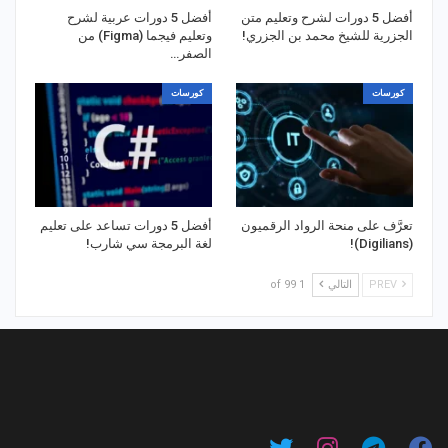
أفضل 5 دورات لشرح وتعليم متن
أفضل 5 دورات عربية لشرح
الجزرية للشيخ محمد بن الجزري!
وتعليم فيجما (Figma) من
الصفر…
كورسات
كورسات
تعرَّف على منحة الرواد الرقميون
أفضل 5 دورات تساعد على تعليم
(Digilians)!
لغة البرمجة سي شارب!
PREV
التالي
1 of 99