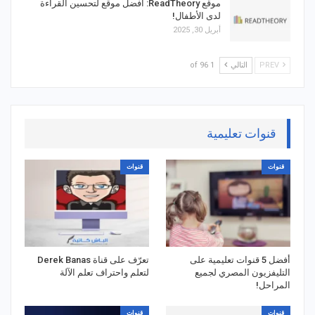
موقع ReadTheory: أفضل موقع لتحسين القراءة
لدى الأطفال!
أبريل 30, 2025
PREV
التالي
1 of 96
قنوات تعليمية
قنوات
قنوات
أفضل 5 قنوات تعليمية على
تعرّف على قناة Derek Banas
التليفزيون المصري لجميع
لتعلم واحتراف تعلم الآلة
المراحل!
قنوات
قنوات