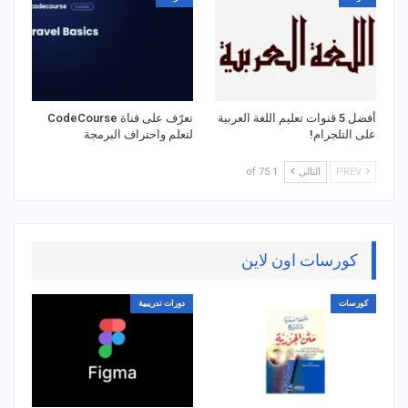
أفضل 5 قنوات تعليم اللغة العربية
تعرّف على قناة CodeCourse
على التلجرام!
لتعلم واحتراف البرمجة
PREV
التالي
1 of 75
كورسات اون لاين
كورسات
دورات تدريبية