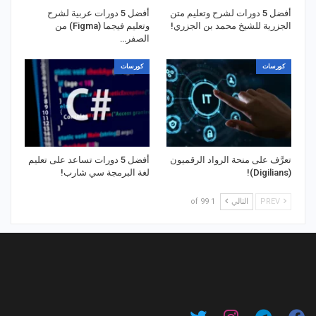
أفضل 5 دورات لشرح وتعليم متن
أفضل 5 دورات عربية لشرح
الجزرية للشيخ محمد بن الجزري!
وتعليم فيجما (Figma) من
الصفر…
كورسات
كورسات
تعرَّف على منحة الرواد الرقميون
أفضل 5 دورات تساعد على تعليم
(Digilians)!
لغة البرمجة سي شارب!
PREV
التالي
1 of 99