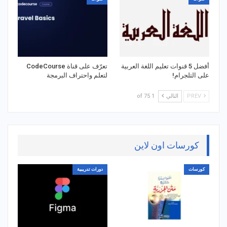
أفضل 5 قنوات تعليم اللغة العربية
تعرّف على قناة CodeCourse
على التلجرام!
لتعلم واحتراف البرمجة
PREV
التالي
1 of 75
كورسات اون لاين
كورسات
دورات تدريبية