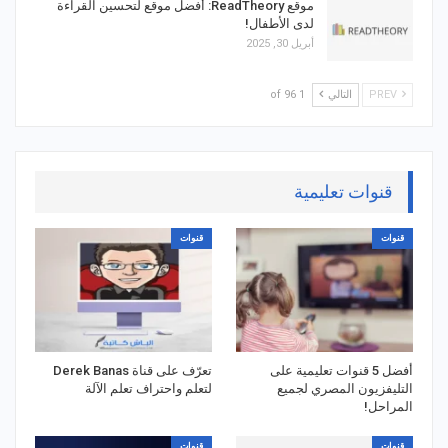
موقع ReadTheory: أفضل موقع لتحسين القراءة
لدى الأطفال!
أبريل 30, 2025
PREV
التالي
1 of 96
قنوات تعليمية
قنوات
قنوات
أفضل 5 قنوات تعليمية على
تعرّف على قناة Derek Banas
التليفزيون المصري لجميع
لتعلم واحتراف تعلم الآلة
المراحل!
قنوات
قنوات